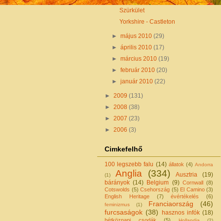
Szürkület
Yorkshire - Castleton
►
május 2010
(29)
►
április 2010
(17)
►
március 2010
(19)
►
február 2010
(20)
►
január 2010
(22)
►
2009
(131)
►
2008
(38)
►
2007
(23)
►
2006
(3)
Cimkefelhő
100 legszebb falu
(14)
állatok
(4)
Andorra
Anglia
(334)
Ausztria
(19)
(1)
bárányok
(14)
Belgium
(9)
Cornwall
(8)
Cotswolds
(5)
Csehország
(5)
El Camino
(3)
English Heritage
(7)
évértékelés
(6)
Franciaország
(46)
feminizmus
(1)
furcsaságok
(38)
hasznos infók
(18)
hétköznapi csodák
(5)
Hollandia
(2)