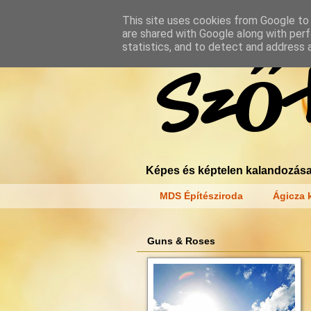
This site uses cookies from Google to d
are shared with Google along with perf
statistics, and to detect and address 
Szőt
Képes és képtelen kalandozása
MDS Építésziroda
Ágicza k
Guns & Roses