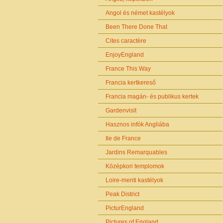
Angol és német kastélyok
Been There Done That
Cites caractère
EnjoyEngland
France This Way
Francia kertkereső
Francia magán- és publikus kertek
Gardenvisit
Hasznos infók Angliába
Ile de France
Jardins Remarquables
Középkori templomok
Loire-menti kastélyok
Peak District
PicturEngland
Pictures of England