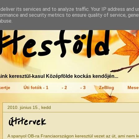
eliver its services and to analyze traffic. Your IP address and 
ormance and security metrics to ensure quality of service, gen
abuse.
tesföld
ink keresztül-kasul Középfölde kockás kendőjén...
ertje
Úti fotók - 1
- 2
- 3
ZeBlog
Mese
2010. június 15., kedd
Útitervek
A spanyol OB-ra Franciaországon keresztül vezet az út, ami nem k