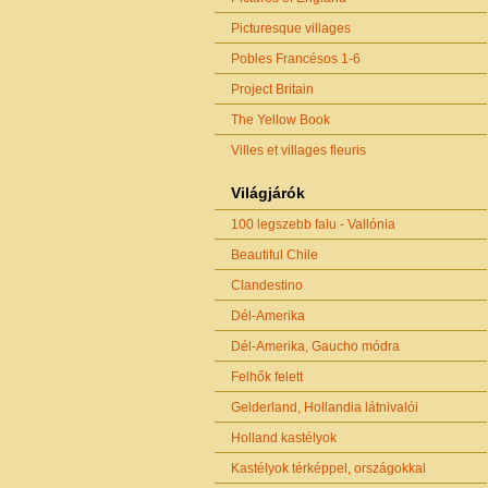
Picturesque villages
Pobles Francésos 1-6
Project Britain
The Yellow Book
Villes et villages fleuris
Világjárók
100 legszebb falu - Vallónia
Beautiful Chile
Clandestino
Dél-Amerika
Dél-Amerika, Gaucho módra
Felhők felett
Gelderland, Hollandia látnivalói
Holland kastélyok
Kastélyok térképpel, országokkal