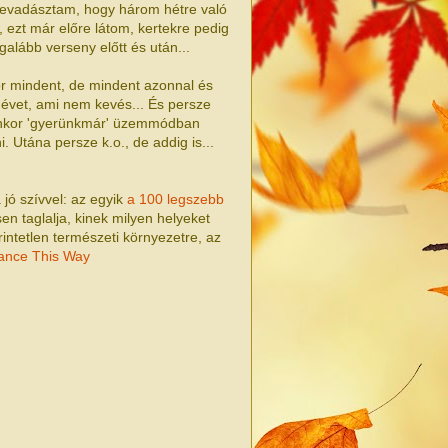
sszevadásztam, hogy három hétre való
, ezt már előre látom, kertekre pedig
galább verseny előtt és után...
ikor mindent, de mindent azonnal és
 évet, ami nem kevés... És persze
yenkor 'gyerünkmár' üzemmódban
 Utána persze k.o., de addig is...
jó szívvel: az egyik
a 100 legszebb
en taglalja, kinek milyen helyeket
intetlen természeti környezetre, az
ance This Way