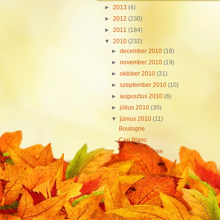
►
2013
(4)
►
2012
(230)
►
2011
(184)
▼
2010
(232)
►
december 2010
(18)
►
november 2010
(19)
►
október 2010
(31)
►
szeptember 2010
(10)
►
augusztus 2010
(6)
►
július 2010
(30)
▼
június 2010
(11)
Boulogne
Cap Blanc
Boscobel House
Blockley
Bourton House Garden
Három hét
Útitervek
Freudenberg
Fekete-fehér