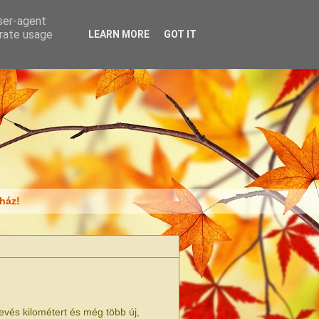
user-agent
erate usage
LEARN MORE
GOT IT
ház!
evés kilométert és még több új,