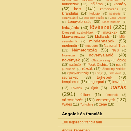
kastély
hortenziák
(12)
időjárás
(37)
(52)
kert
(141)
kerttervezés
(3)
kirándulás
(14)
kolostor
(5)
költözés
(2)
könyvajánló
(1)
lakberendezés
(1)
Lake District
Lengyelország
(28)
(1)
Liechtenstein
(1)
lövészet
(220)
linkajánló
(53)
macskák
(19)
lövészeti szakcikkek
(5)
Magyarország
(19)
Midlands
(11)
Miért
mindennapok
(55)
szeretem?
(7)
morfondír
(11)
National Trust
múzeum
(5)
Németország
(56)
(13)
NGS
(6)
növényajánló
(40)
Norvégia
(5)
növények
(62)
őblog
Olaszország
(3)
(18)
Peak District
(19)
palánták
(6)
pub
(4)
rózsák
(12)
Shooting Articles
publikáció
(2)
(3)
Spanyolország
(7)
Svájc
(1)
Szlovákia
(1)
tájképek
(79)
szóráskép
(33)
templomok
(15)
tengerpart
(17)
tesztelés
utazás
(13)
újak
(16)
Tóvidék
(5)
(291)
útiterv
(16)
ünnepek
(8)
városnézés
(151)
versenyek
(137)
Wales
(11)
zene
(18)
Yorkshire
(4)
Angolok és franciák
100 legszebb francia falu
Anglia, képekben