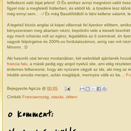
felfedezni való tájat jelent! :D És amihez annyi megnézni valót ö
figyel már a megfelelő folderben, és ebből kb. a tizedére lesz időnk
még ennyi sem... :-/ És még Baszkföldből is látni kellene valamit, le
A legelső közös angliai út képei villannak fel ilyenkor előttem, am
kényszeresen meg akartam nézni, bepótolni vele a kiesett tizenhét
egy merő rohanás volt az egész, legalábbis az ő szemével, én il
vagyok felpörgetve és 200%-os fordulatszámon, amíg van mit nézni.
Mmmm. :D
Aki hasonló utat tervez mostanában, két weboldalt ajánlanék hozzá 
francia falu
, a másik pedig egy angol nyelvű site, ami elég részletes
érdemes felkeresnie, hogy aki nyüzsire vágyik az ide, aki meg az ér
inkább amoda menjen, aztán meglátjuk, mennyire válik ez be...:
Fr
Bejegyezte
Agicza
@
00:05
Címkék
Franciaország
,
utazás
,
útiterv
0 komment: