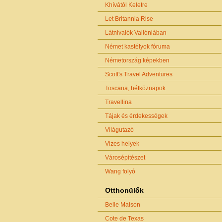
Khívától Keletre
Let Britannia Rise
Látnivalók Vallóniában
Német kastélyok fóruma
Németország képekben
Scott's Travel Adventures
Toscana, hétköznapok
Travellina
Tájak és érdekességek
Világutazó
Vizes helyek
Városépítészet
Wang folyó
Otthonülők
Belle Maison
Cote de Texas