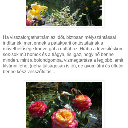
Ha visszaforgathatnám az időt, biztosan mélyszántással
indítanék, mert ennek a patakparti öntéstalajnak a
művelhetősége konvergál a nullához. Hiába a füvesítéskori
sok-sok m3 homok és a trágya, és igaz, hogy nő benne
minden, mint a bolondgomba, vízmegtartása a legjobb, amit
kívánni lehet (néha túlságosan is jó), de gyomlálni és ültetni
benne kész vesszőfutás...