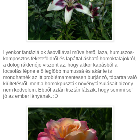
Ilyenkor fantáziálok ásóvillával művelhető, laza, humuszos-
komposztos feketeföldről és lapáttal ásható homoktalajokról,
a dolog rákfenéje viszont az, hogy akkor kapásból a
locsolás lépne elő legfőbb mumussá és akár le is
mondhatnék az itt problémamentesen burjánzó, tópartra való
kiültetésről, mert a homokpuszták növénytársulásait bizony
nem kedvelem. Ebből aztán tisztán látszik, hogy semmi se'
jó az ember lányának. :D