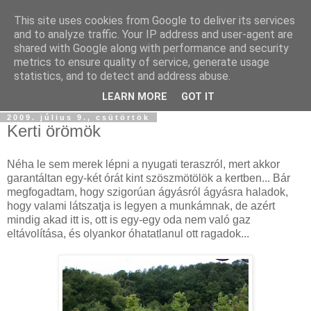
This site uses cookies from Google to deliver its services
Szőttesföld
and to analyze traffic. Your IP address and user-agent are
shared with Google along with performance and security
metrics to ensure quality of service, generate usage
Képes és képtelen kalandozásaink keresztül-kasul
statistics, and to detect and address abuse.
Középfölde kockás kendőjén...
LEARN MORE
GOT IT
2009. július 9., csütörtök
Kerti örömök
Néha le sem merek lépni a nyugati teraszról, mert akkor
garantáltan egy-két órát kint szöszmötölök a kertben... Bár
megfogadtam, hogy szigorúan ágyásról ágyásra haladok,
hogy valami látszatja is legyen a munkámnak, de azért
mindig akad itt is, ott is egy-egy oda nem való gaz
eltávolítása, és olyankor óhatatlanul ott ragadok...