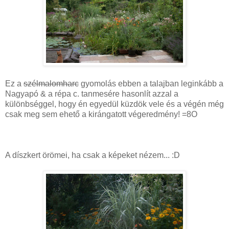
Ez a
szélmalomharc
gyomolás ebben a talajban leginkább a
Nagyapó & a répa c. tanmesére hasonlít azzal a
különbséggel, hogy én egyedül küzdök vele és a végén még
csak meg sem ehető a kirángatott végeredmény! =8O
A díszkert örömei, ha csak a képeket nézem... :D