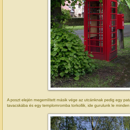
A poszt elején megemlített másik vége az utcánknak pedig egy pata
tavacskába és egy templomromba torkollik, ide gurulunk le minden