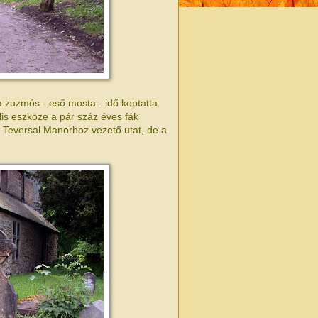
a zuzmós - eső mosta - idő koptatta
is eszköze a pár száz éves fák
 a Teversal Manorhoz vezető utat, de a