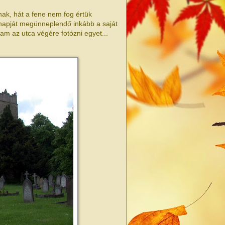
nak, hát a fene nem fog értük
 napját megünneplendő inkább a saját
am az utca végére fotózni egyet...