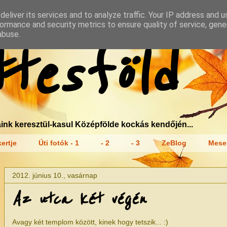
eliver its services and to analyze traffic. Your IP address and 
ormance and security metrics to ensure quality of service, gen
abuse.
tesföld
ink keresztül-kasul Középfölde kockás kendőjén...
ertje
Úti fotók - 1
- 2
- 3
ZeBlog
Mese
2012. június 10., vasárnap
Az utca két végén
Avagy két templom között, kinek hogy tetszik... :)