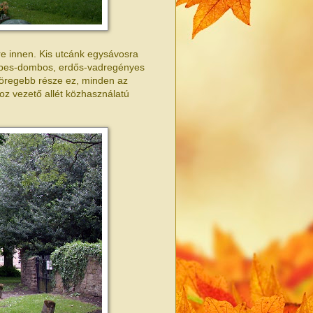
re innen. Kis utcánk egysávosra
imbes-dombos, erdős-vadregényes
egöregebb része ez, minden az
oz vezető allét közhasználatú