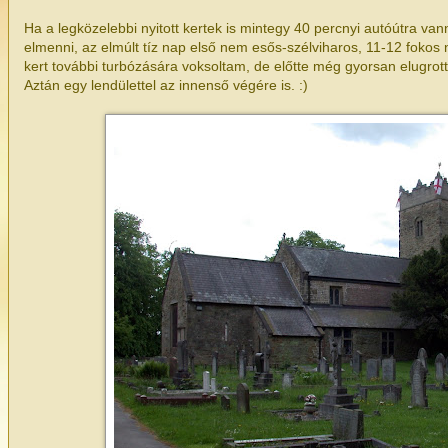
Ha a legközelebbi nyitott kertek is mintegy 40 percnyi autóútra van
elmenni, az elmúlt tíz nap első nem esős-szélviharos, 11-12 fokos
kert további turbózására voksoltam, de előtte még gyorsan elugrott
Aztán egy lendülettel az innenső végére is. :)