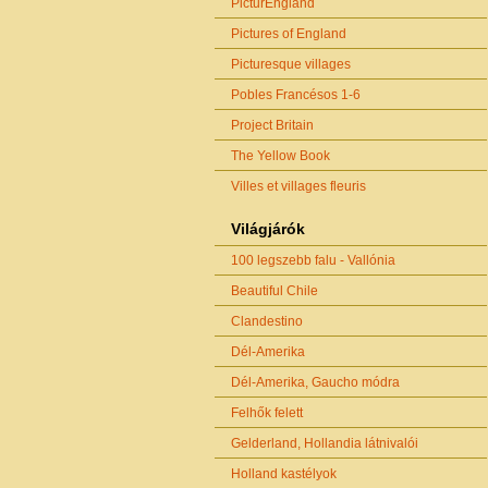
PicturEngland
Pictures of England
Picturesque villages
Pobles Francésos 1-6
Project Britain
The Yellow Book
Villes et villages fleuris
Világjárók
100 legszebb falu - Vallónia
Beautiful Chile
Clandestino
Dél-Amerika
Dél-Amerika, Gaucho módra
Felhők felett
Gelderland, Hollandia látnivalói
Holland kastélyok