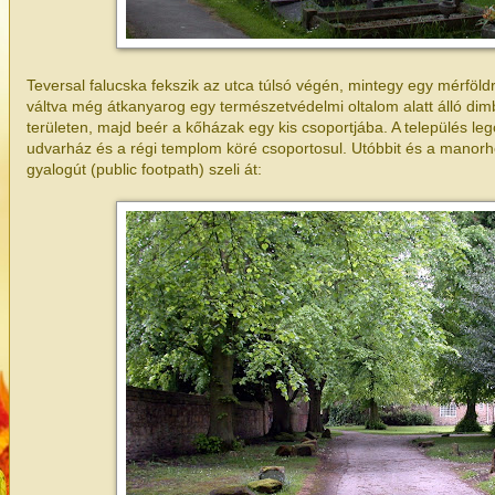
Teversal falucska fekszik az utca túlsó végén, mintegy egy mérföld
váltva még átkanyarog egy természetvédelmi oltalom alatt álló d
területen, majd beér a kőházak egy kis csoportjába. A település l
udvarház és a régi templom köré csoportosul. Utóbbit és a manorh
gyalogút (public footpath) szeli át: