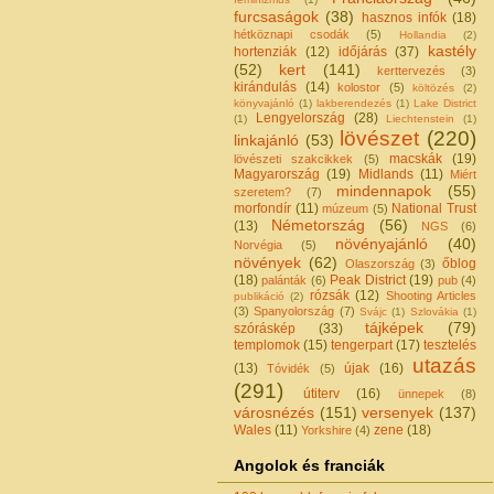
furcsaságok
(38)
hasznos infók
(18)
hétköznapi csodák
(5)
Hollandia
(2)
kastély
hortenziák
(12)
időjárás
(37)
(52)
kert
(141)
kerttervezés
(3)
kirándulás
(14)
kolostor
(5)
költözés
(2)
könyvajánló
(1)
lakberendezés
(1)
Lake District
Lengyelország
(28)
(1)
Liechtenstein
(1)
lövészet
(220)
linkajánló
(53)
macskák
(19)
lövészeti szakcikkek
(5)
Magyarország
(19)
Midlands
(11)
Miért
mindennapok
(55)
szeretem?
(7)
morfondír
(11)
National Trust
múzeum
(5)
Németország
(56)
(13)
NGS
(6)
növényajánló
(40)
Norvégia
(5)
növények
(62)
őblog
Olaszország
(3)
(18)
Peak District
(19)
palánták
(6)
pub
(4)
rózsák
(12)
Shooting Articles
publikáció
(2)
(3)
Spanyolország
(7)
Svájc
(1)
Szlovákia
(1)
tájképek
(79)
szóráskép
(33)
templomok
(15)
tengerpart
(17)
tesztelés
utazás
(13)
újak
(16)
Tóvidék
(5)
(291)
útiterv
(16)
ünnepek
(8)
városnézés
(151)
versenyek
(137)
Wales
(11)
zene
(18)
Yorkshire
(4)
Angolok és franciák