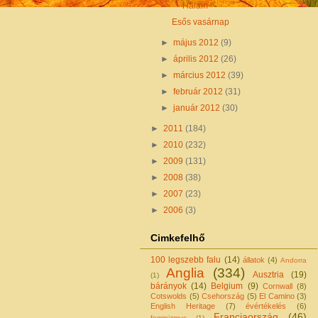
Halam
Esős vasárnap
►
május 2012
(9)
►
április 2012
(26)
►
március 2012
(39)
►
február 2012
(31)
►
január 2012
(30)
►
2011
(184)
►
2010
(232)
►
2009
(131)
►
2008
(38)
►
2007
(23)
►
2006
(3)
Cimkefelhő
100 legszebb falu
(14)
állatok
(4)
Andorra
Anglia
(334)
Ausztria
(19)
(1)
bárányok
(14)
Belgium
(9)
Cornwall
(8)
Cotswolds
(5)
Csehország
(5)
El Camino
(3)
English Heritage
(7)
évértékelés
(6)
Franciaország
(46)
feminizmus
(1)