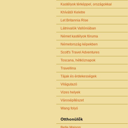
Kastélyok térképpel, országokkal
Khívától Keletre
Let Britannia Rise
Látnivalók Vallóniában
Német kastélyok fóruma
Németország képekben
Scott's Travel Adventures
Toscana, hétköznapok
Travellina
Tájak és érdekességek
Világutazó
Vizes helyek
Városépítészet
Wang folyó
Otthonülők
Belle Maison