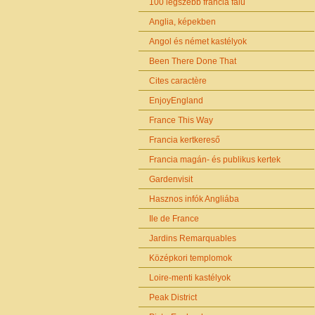
100 legszebb francia falu
Anglia, képekben
Angol és német kastélyok
Been There Done That
Cites caractère
EnjoyEngland
France This Way
Francia kertkereső
Francia magán- és publikus kertek
Gardenvisit
Hasznos infók Angliába
Ile de France
Jardins Remarquables
Középkori templomok
Loire-menti kastélyok
Peak District