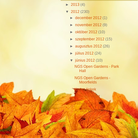
►
2013
(4)
▼
2012
(230)
►
december 2012
(1)
►
november 2012
(9)
►
október 2012
(10)
►
szeptember 2012
(15)
►
augusztus 2012
(26)
►
július 2012
(24)
▼
június 2012
(10)
NGS Open Gardens - Park
Hall
NGS Open Gardens -
Moorfields
Kertes linkek
Cseh és német
Fathers' Day
Az utca két végén
Chelsea vagy a
rézmadarak
Madárijesztők
NGS Open Gardens,