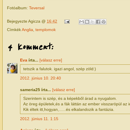
Fotóalbum:
Teversal
Bejegyezte
Agicza
@
16:42
Címkék
Anglia
,
templomok
4 komment:
Eva
írta...
[válasz erre]
tetszik a falutok. igazi angol, szép zöld:)
2012. június 10. 20:40
sameria25 írta...
[válasz erre]
Szerintem is szép, és a képekből árad a nyugalom.
Az öreg épületek,és a fák láttán az ember visszaröpül az 
Kik éltek itt,hogyan,......és elkalandozik a fantázia.
2012. június 11. 1:15