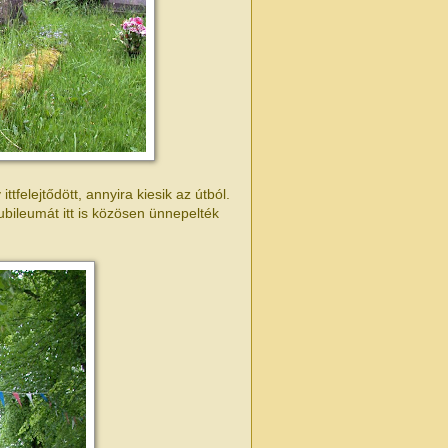
ttfelejtődött, annyira kiesik az útból.
ubileumát itt is közösen ünnepelték