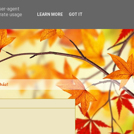
user-agent
erate usage
LEARN MORE
GOT IT
ház!