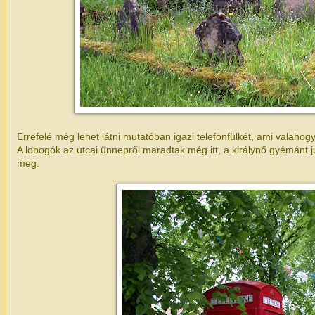
Errefelé még lehet látni mutatóban igazi telefonfülkét, ami valahogy i
A lobogók az utcai ünnepről maradtak még itt, a királynő gyémánt j
meg.