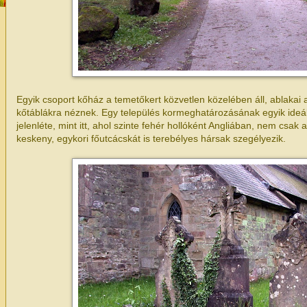
Egyik csoport kőház a temetőkert közvetlen közelében áll, ablakai 
kőtáblákra néznek. Egy település kormeghatározásának egyik ideál
jelenléte, mint itt, ahol szinte fehér hollóként Angliában, nem csak
keskeny, egykori főutcácskát is terebélyes hársak szegélyezik.