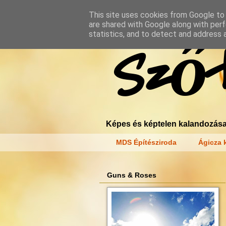
This site uses cookies from Google to d
are shared with Google along with perf
statistics, and to detect and address 
Szőt
Képes és képtelen kalandozása
MDS Építésziroda
Ágicza k
Guns & Roses