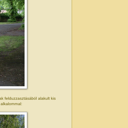
k felduzzasztásából alakult kis
 alkalommal: