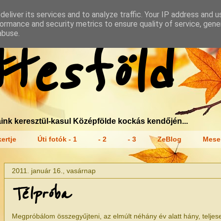
eliver its services and to analyze traffic. Your IP address and 
ormance and security metrics to ensure quality of service, gen
abuse.
tesföld
ink keresztül-kasul Középfölde kockás kendőjén...
ertje
Úti fotók - 1
- 2
- 3
ZeBlog
Mese
2011. január 16., vasárnap
Télpróba
Megpróbálom összegyűjteni, az elmúlt néhány év alatt hány, teljes