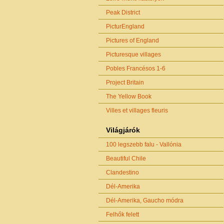
Peak District
PicturEngland
Pictures of England
Picturesque villages
Pobles Francésos 1-6
Project Britain
The Yellow Book
Villes et villages fleuris
Világjárók
100 legszebb falu - Vallónia
Beautiful Chile
Clandestino
Dél-Amerika
Dél-Amerika, Gaucho módra
Felhők felett