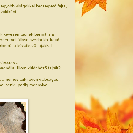
gyobb virágokkal kecsegtető fajta,
évelőként.
k kevesen tudnak bármit is a
rnet mai állása szerint kb. kettő
elmerül a következő fajokkal
eltessem a
....'
gnólia, liliom különböző fajtáit?
, a nemesítőik révén valóságos
kkel senki, pedig mennyivel