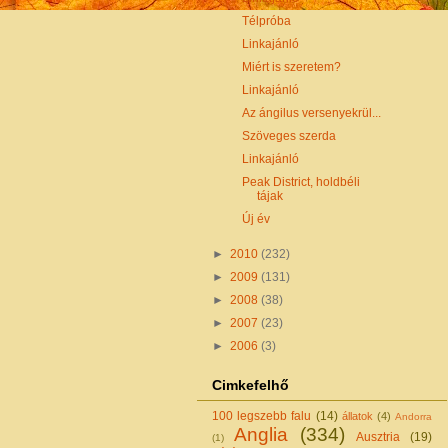
Télpróba
Linkajánló
Miért is szeretem?
Linkajánló
Az ángilus versenyekrül...
Szöveges szerda
Linkajánló
Peak District, holdbéli
tájak
Új év
►
2010
(232)
►
2009
(131)
►
2008
(38)
►
2007
(23)
►
2006
(3)
Cimkefelhő
100 legszebb falu
(14)
állatok
(4)
Andorra
Anglia
(334)
Ausztria
(19)
(1)