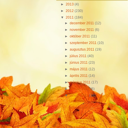
►
2013
(4)
►
2012
(230)
▼
2011
(184)
►
december 2011
(12)
►
november 2011
(6)
►
október 2011
(11)
►
szeptember 2011
(10)
►
augusztus 2011
(19)
►
július 2011
(40)
►
június 2011
(23)
►
május 2011
(12)
►
április 2011
(14)
►
március 2011
(17)
►
február 2011
(6)
▼
január 2011
(14)
Linkajánló
Növényajánló
Linkajánló
Szöveges szerda
Linkajánló