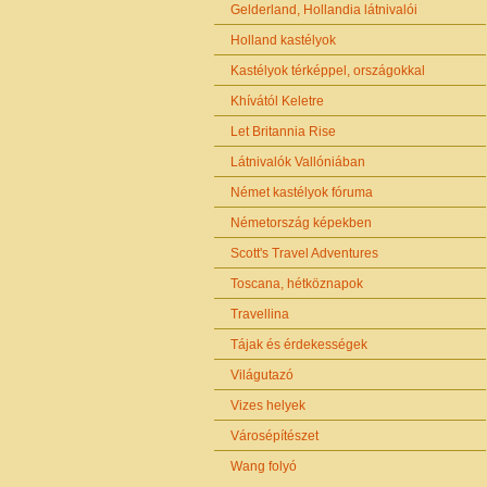
Gelderland, Hollandia látnivalói
Holland kastélyok
Kastélyok térképpel, országokkal
Khívától Keletre
Let Britannia Rise
Látnivalók Vallóniában
Német kastélyok fóruma
Németország képekben
Scott's Travel Adventures
Toscana, hétköznapok
Travellina
Tájak és érdekességek
Világutazó
Vizes helyek
Városépítészet
Wang folyó