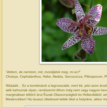
'
Vettem, de nemtom, mit, mondjátok meg, mi ez?
'
Choisya, Cephalanthus, Hebe, Akebia, Sarcococca, Pittosporum, Ph
Wááááh... Ez a kombináció a legrosszabb, mert kb. jelzi azon árudá
akik behoznak olyan, rendszerint itthon még nem vagy nagyon kevé
marginálisan téltűrő árut Észak-Olaszországból és Hollandiából, ami
Medencében! Ha tavaszi ültetéssel tették őket a helyükre, akkor m