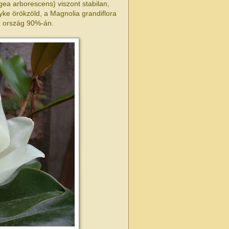
gea arborescens) viszont stabilan,
yke örökzöld, a Magnolia grandiflora
az ország 90%-án.