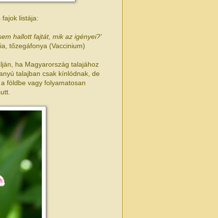
ajok listája:
sem hallott fajtát, mik az igényei?
'
lia, tőzegáfonya (Vaccinium)
lján, ha Magyarország talajához
anyú talajban csak kínlódnak, de
t a földbe vagy folyamatosan
utt.