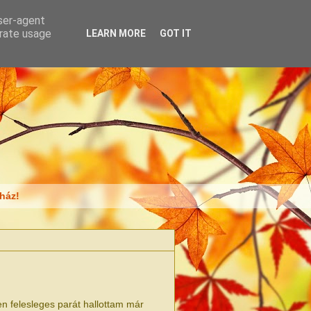
user-agent
erate usage
LEARN MORE
GOT IT
ház!
en felesleges parát hallottam már