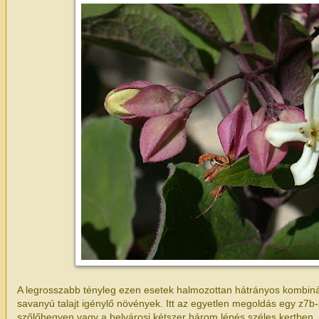
A legrosszabb tényleg ezen esetek halmozottan hátrányos kombináci
savanyú talajt igénylő növények. Itt az egyetlen megoldás egy z7b-
szőlőhegyen vagy a belvárosi kétszer három lépés széles kertben, 