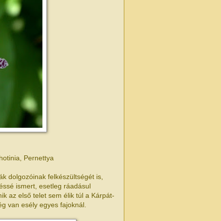
otinia, Pernettya
k dolgozóinak felkészültségét is,
ssé ismert, esetleg ráadásul
k az első telet sem élik túl a Kárpát-
ég van esély egyes fajoknál.