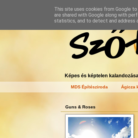
This site uses cookies from Google to d
are shared with Google along with perf
statistics, and to detect and address 
Szőt
Képes és képtelen kalandozása
MDS Építésziroda
Ágicza k
Guns & Roses