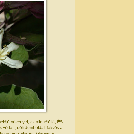
ójú növényei, az alig télálló, ÉS
s védett, déli domboldali fekvés a
hogy ne is akarjon kifagyni a