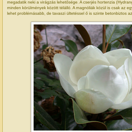
megadatik neki a virágzás lehetősége. A cserjés hortenzia (Hydran
minden körülmények között télálló. A magnóliák közül is csak az eg
lehet problémásabb, de tavaszi ültetéssel ő is szinte betonbiztos 