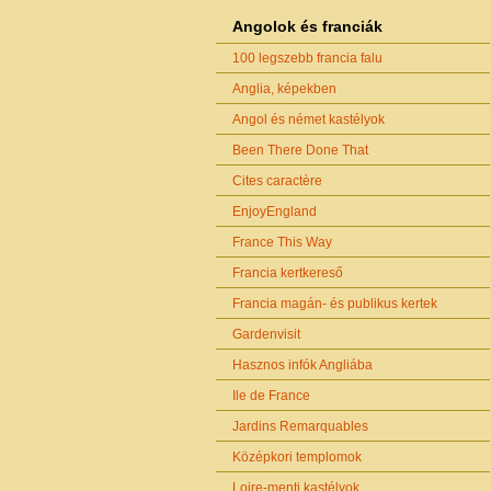
Angolok és franciák
100 legszebb francia falu
Anglia, képekben
Angol és német kastélyok
Been There Done That
Cites caractère
EnjoyEngland
France This Way
Francia kertkereső
Francia magán- és publikus kertek
Gardenvisit
Hasznos infók Angliába
Ile de France
Jardins Remarquables
Középkori templomok
Loire-menti kastélyok