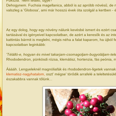
Fukszia. 'Nem télálló, ugye?'
Dehogynem. Fuchsia magellanica, abból is az apróbb növésű, de na
valszleg a 'Globosa', ami már hosszú évek óta szolgál a kertben - 
Az egy dolog, hogy egy növény nálunk kevésbé ismert és ezért csa
tartásával és igényeivel kapcsolatban, de azért a keresők és az inte
kattintás bármit is meglelni, mégis néha a falat kaparom, ha újból f
kapcsolatban leginkább:
'Télálló-e, hogyan és mivel takarjam-csomagoljam-bugyoláljam-tel
Rhododendron, pünkösdi rózsa, klemátisz, hortenzia, fás peónia, ma
Ááááh. Lengyeleknél magnóliafák és rhododendron-ligetek vannak
klematisz-nagyhatalom,
oszt' mégse' törődik arrafelé a teleltetésü
északabbra vannak tőlünk...