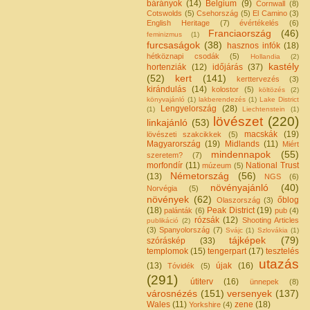
bárányok
(14)
Belgium
(9)
Cornwall
(8)
Cotswolds
(5)
Csehország
(5)
El Camino
(3)
English Heritage
(7)
évértékelés
(6)
Franciaország
(46)
feminizmus
(1)
furcsaságok
(38)
hasznos infók
(18)
hétköznapi csodák
(5)
Hollandia
(2)
kastély
hortenziák
(12)
időjárás
(37)
(52)
kert
(141)
kerttervezés
(3)
kirándulás
(14)
kolostor
(5)
költözés
(2)
könyvajánló
(1)
lakberendezés
(1)
Lake District
Lengyelország
(28)
(1)
Liechtenstein
(1)
lövészet
(220)
linkajánló
(53)
macskák
(19)
lövészeti szakcikkek
(5)
Magyarország
(19)
Midlands
(11)
Miért
mindennapok
(55)
szeretem?
(7)
morfondír
(11)
National Trust
múzeum
(5)
Németország
(56)
(13)
NGS
(6)
növényajánló
(40)
Norvégia
(5)
növények
(62)
őblog
Olaszország
(3)
(18)
Peak District
(19)
palánták
(6)
pub
(4)
rózsák
(12)
Shooting Articles
publikáció
(2)
(3)
Spanyolország
(7)
Svájc
(1)
Szlovákia
(1)
tájképek
(79)
szóráskép
(33)
templomok
(15)
tengerpart
(17)
tesztelés
utazás
(13)
újak
(16)
Tóvidék
(5)
(291)
útiterv
(16)
ünnepek
(8)
városnézés
(151)
versenyek
(137)
Wales
(11)
zene
(18)
Yorkshire
(4)