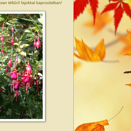
san téltűrő fajokkal kapcsolatban!