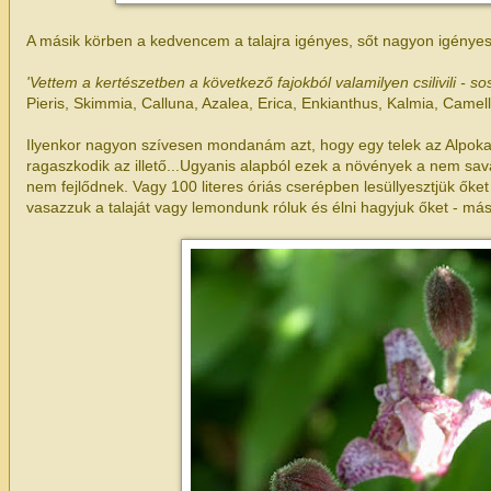
A másik körben a kedvencem a talajra igényes, sőt nagyon igényes f
'Vettem a kertészetben a következő fajokból valamilyen csilivili - so
Pieris, Skimmia, Calluna, Azalea, Erica, Enkianthus, Kalmia, Camel
Ilyenkor nagyon szívesen mondanám azt, hogy egy telek az Alpoka
ragaszkodik az illető...Ugyanis alapból ezek a növények a nem sav
nem fejlődnek. Vagy 100 literes óriás cserépben lesüllyesztjük őke
vasazzuk a talaját vagy lemondunk róluk és élni hagyjuk őket - más