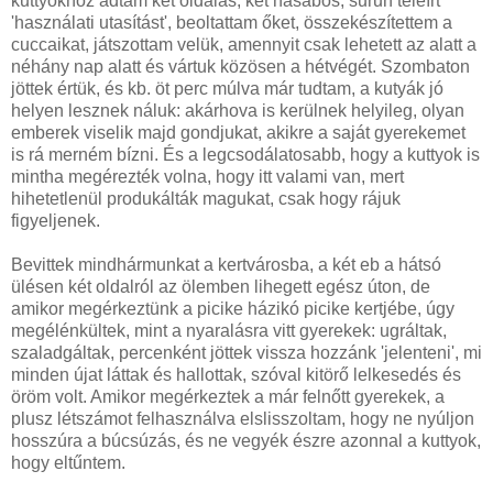
kuttyokhoz adtam két oldalas, két hasábos, sűrűn teleírt
'használati utasítást', beoltattam őket, összekészítettem a
cuccaikat, játszottam velük, amennyit csak lehetett az alatt a
néhány nap alatt és vártuk közösen a hétvégét. Szombaton
jöttek értük, és kb. öt perc múlva már tudtam, a kutyák jó
helyen lesznek náluk: akárhova is kerülnek helyileg, olyan
emberek viselik majd gondjukat, akikre a saját gyerekemet
is rá merném bízni. És a legcsodálatosabb, hogy a kuttyok is
mintha megérezték volna, hogy itt valami van, mert
hihetetlenül produkálták magukat, csak hogy rájuk
figyeljenek.
Bevittek mindhármunkat a kertvárosba, a két eb a hátsó
ülésen két oldalról az ölemben lihegett egész úton, de
amikor megérkeztünk a picike házikó picike kertjébe, úgy
megélénkültek, mint a nyaralásra vitt gyerekek: ugráltak,
szaladgáltak, percenként jöttek vissza hozzánk 'jelenteni', mi
minden újat láttak és hallottak, szóval kitörő lelkesedés és
öröm volt. Amikor megérkeztek a már felnőtt gyerekek, a
plusz létszámot felhasználva elslisszoltam, hogy ne nyúljon
hosszúra a búcsúzás, és ne vegyék észre azonnal a kuttyok,
hogy eltűntem.