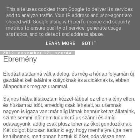
This site uses cookies from Google to deliver its services
Szőttesföld
and to analyze traffic. Your IP address and user-agent are
shared with Google along with performance and security
metrics to ensure quality of service, generate usage
Képes és képtelen kalandozásaink keresztül-kasul
statistics, and to detect and address abuse.
Középfölde kockás kendőjén...
LEARN MORE
GOT IT
2010. november 17., szerda
Ebremény
Elodázhatatlanná vált a dolog, és még a hónap folyamán új
gazdákat kell találni a kuttyoknak és a cicáknak is, ebben
állapodtunk meg az urammal.
Sajnos hiába tiltakoztam kézzel-lábbal ez ellen a tény ellen,
és húztam az időt, ameddig csak lehetett, az uramnak
nagyon is igaza van: már alig látnak bennünket az állataink,
szinte semmi időt nem tudunk rájuk szánni és amíg
odavagyunk, addig csak plusz teher az őket gondozóknak.
Két dolgot biztosan tudtunk: egy, hogy menhelyre újra nem
kerülhetnek, mert onnan hoztuk ki őket, oda vissza nem