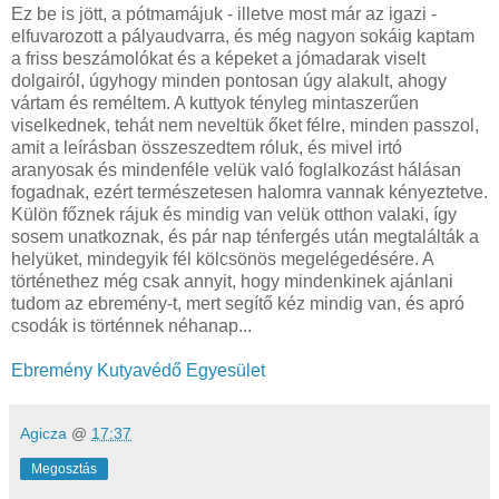
Ez be is jött, a pótmamájuk - illetve most már az igazi -
elfuvarozott a pályaudvarra, és még nagyon sokáig kaptam
a friss beszámolókat és a képeket a jómadarak viselt
dolgairól, úgyhogy minden pontosan úgy alakult, ahogy
vártam és reméltem. A kuttyok tényleg mintaszerűen
viselkednek, tehát nem neveltük őket félre, minden passzol,
amit a leírásban összeszedtem róluk, és mivel irtó
aranyosak és mindenféle velük való foglalkozást hálásan
fogadnak, ezért természetesen halomra vannak kényeztetve.
Külön főznek rájuk és mindig van velük otthon valaki, így
sosem unatkoznak, és pár nap ténfergés után megtalálták a
helyüket, mindegyik fél kölcsönös megelégedésére. A
történethez még csak annyit, hogy mindenkinek ajánlani
tudom az ebremény-t, mert segítő kéz mindig van, és apró
csodák is történnek néhanap...
Ebremény Kutyavédő Egyesület
Agicza
@
17:37
Megosztás