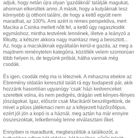
adjuk, hogy netán újra olyan 'gazdáknál' találják magukat,
ahonnan elkerültek anno. A másik, hogy a kutyáknak lesz
könnyebb új otthont találni, de hogy a kettő együtt nem
maradhat, az 100%. Ami azért is rémes perspektíva, mert
Macika a Csinka mellett nőtt fel, a kettő úgy ragaszkodik
egymáshoz, mintha testvérek lennének, illetve a leányzó a
főkutty, a kétszer akkora nagy mamlasz meg a beosztott...
Az, hogy a macskáknak egyáltalán kerül-e gazda, az meg a
majdnem reménytelen kategória, közölték velem szomorúan
több helyen is, de tegyünk próbát, hátha vannak még
csodák.
És igen, csodák még ma is léteznek. A mihaszna ebekre az
Ebremény oldalán keresztül talált rá egy budapesti pár, akik
hozzánk hasonlóan ugyanúgy 'csak' házi kedvenceket
szerettek volna, és nem pedigrés, drágán vett kényes-fényes
jószágokat. Igaz, először csak Macikáról beszélgettünk, de
mivel a plüss játékmaci nem az a kifejezett házőrzőtípus,
ezért jól jön a kopó is a háznál, meg aztán ha már ennyire
összeszoktak, lelketlenség lenne elválasztani őket.
Ennyiben is maradtunk, megbeszéltük a találkozót, a