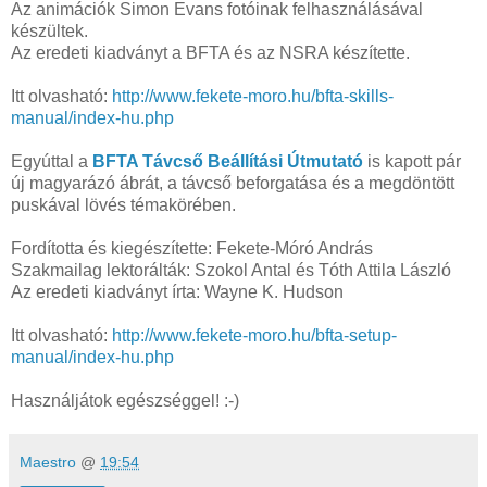
Az animációk Simon Evans fotóinak felhasználásával
készültek.
Az eredeti kiadványt a BFTA és az NSRA készítette.
Itt olvasható:
http://www.fekete-moro.hu/bfta-skills-
manual/index-hu.php
Egyúttal a
BFTA Távcső Beállítási Útmutató
is kapott pár
új magyarázó ábrát, a távcső beforgatása és a megdöntött
puskával lövés témakörében.
Fordította és kiegészítette: Fekete-Móró András
Szakmailag lektorálták: Szokol Antal és Tóth Attila László
Az eredeti kiadványt írta: Wayne K. Hudson
Itt olvasható:
http://www.fekete-moro.hu/bfta-setup-
manual/index-hu.php
Használjátok egészséggel! :-)
Maestro
@
19:54