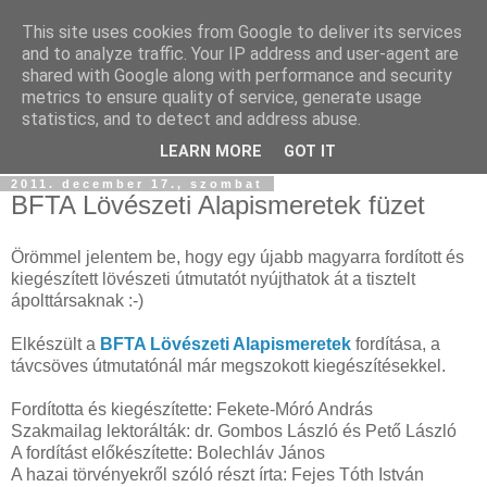
This site uses cookies from Google to deliver its services
Szőttesföld
and to analyze traffic. Your IP address and user-agent are
shared with Google along with performance and security
metrics to ensure quality of service, generate usage
Képes és képtelen kalandozásaink keresztül-kasul
statistics, and to detect and address abuse.
Középfölde kockás kendőjén...
LEARN MORE
GOT IT
2011. december 17., szombat
BFTA Lövészeti Alapismeretek füzet
Örömmel jelentem be, hogy egy újabb magyarra fordított és
kiegészített lövészeti útmutatót nyújthatok át a tisztelt
ápolttársaknak :-)
Elkészült a
BFTA Lövészeti Alapismeretek
fordítása, a
távcsöves útmutatónál már megszokott kiegészítésekkel.
Fordította és kiegészítette: Fekete-Móró András
Szakmailag lektorálták: dr. Gombos László és Pető László
A fordítást előkészítette: Bolechláv János
A hazai törvényekről szóló részt írta: Fejes Tóth István