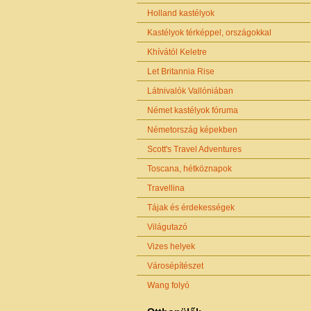
Holland kastélyok
Kastélyok térképpel, országokkal
Khívától Keletre
Let Britannia Rise
Látnivalók Vallóniában
Német kastélyok fóruma
Németország képekben
Scott's Travel Adventures
Toscana, hétköznapok
Travellina
Tájak és érdekességek
Világutazó
Vizes helyek
Városépítészet
Wang folyó