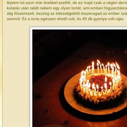
léptem túl azon már évekkel ezelőtt, de ez majd csak a végén derü
kutatás után talált nekem egy olyan tortát, ami emberi fogyasztásr
alig fűszerezett, bezzeg az édességektől összeragad az ember szá
semmit. Ez a torta egészen ehető volt, és 40 db gyertya volt rajta.