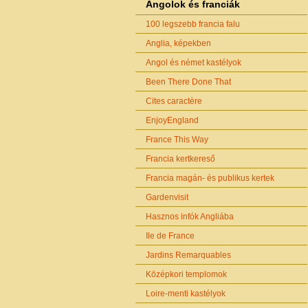
Angolok és franciák
100 legszebb francia falu
Anglia, képekben
Angol és német kastélyok
Been There Done That
Cites caractère
EnjoyEngland
France This Way
Francia kertkereső
Francia magán- és publikus kertek
Gardenvisit
Hasznos infók Angliába
Ile de France
Jardins Remarquables
Középkori templomok
Loire-menti kastélyok