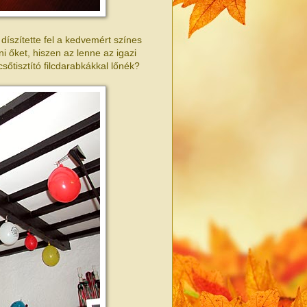
íszítette fel a kedvemért színes
 őket, hiszen az lenne az igazi
sőtisztító filcdarabkákkal lőnék?