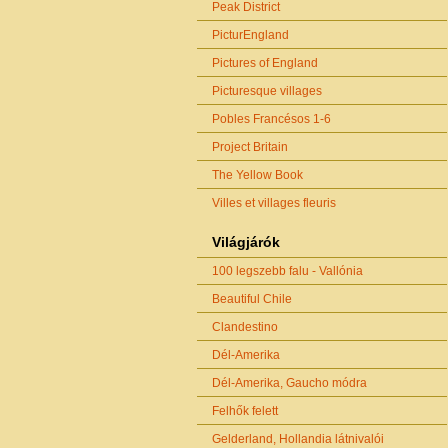
Peak District
PicturEngland
Pictures of England
Picturesque villages
Pobles Francésos 1-6
Project Britain
The Yellow Book
Villes et villages fleuris
Világjárók
100 legszebb falu - Vallónia
Beautiful Chile
Clandestino
Dél-Amerika
Dél-Amerika, Gaucho módra
Felhők felett
Gelderland, Hollandia látnivalói