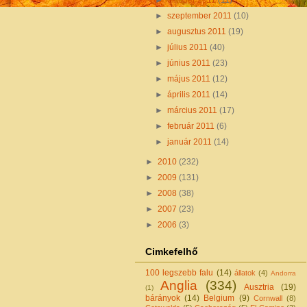
►
október 2011
(11)
►
szeptember 2011
(10)
►
augusztus 2011
(19)
►
július 2011
(40)
►
június 2011
(23)
►
május 2011
(12)
►
április 2011
(14)
►
március 2011
(17)
►
február 2011
(6)
►
január 2011
(14)
►
2010
(232)
►
2009
(131)
►
2008
(38)
►
2007
(23)
►
2006
(3)
Cimkefelhő
100 legszebb falu
(14)
állatok
(4)
Andorra
Anglia
(334)
Ausztria
(19)
(1)
bárányok
(14)
Belgium
(9)
Cornwall
(8)