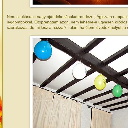
Nem szokásunk nagy ajándékozásokat rendezni, Ágicza a nappalit d
léggömbökkel. Eltöprengtem azon, nem lehetne-e ügyesen kilődözni
szórakozás, de mi lesz a házzal? Talán, ha ólom lövedék helyett a c