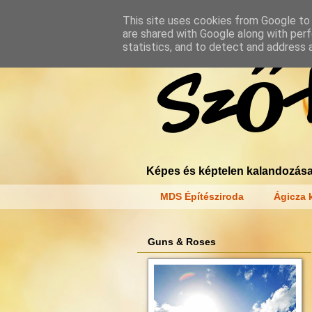
This site uses cookies from Google to d
are shared with Google along with perf
statistics, and to detect and address 
Szőt
Képes és képtelen kalandozása
MDS Építésziroda
Ágicza k
Guns & Roses