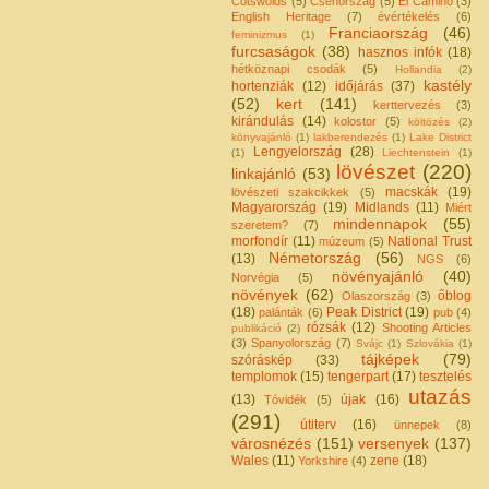
Cotswolds
(5)
Csehország
(5)
El Camino
(3)
English Heritage
(7)
évértékelés
(6)
Franciaország
(46)
feminizmus
(1)
furcsaságok
(38)
hasznos infók
(18)
hétköznapi csodák
(5)
Hollandia
(2)
kastély
hortenziák
(12)
időjárás
(37)
(52)
kert
(141)
kerttervezés
(3)
kirándulás
(14)
kolostor
(5)
költözés
(2)
könyvajánló
(1)
lakberendezés
(1)
Lake District
Lengyelország
(28)
(1)
Liechtenstein
(1)
lövészet
(220)
linkajánló
(53)
macskák
(19)
lövészeti szakcikkek
(5)
Magyarország
(19)
Midlands
(11)
Miért
mindennapok
(55)
szeretem?
(7)
morfondír
(11)
National Trust
múzeum
(5)
Németország
(56)
(13)
NGS
(6)
növényajánló
(40)
Norvégia
(5)
növények
(62)
őblog
Olaszország
(3)
(18)
Peak District
(19)
palánták
(6)
pub
(4)
rózsák
(12)
Shooting Articles
publikáció
(2)
(3)
Spanyolország
(7)
Svájc
(1)
Szlovákia
(1)
tájképek
(79)
szóráskép
(33)
templomok
(15)
tengerpart
(17)
tesztelés
utazás
(13)
újak
(16)
Tóvidék
(5)
(291)
útiterv
(16)
ünnepek
(8)
városnézés
(151)
versenyek
(137)
Wales
(11)
zene
(18)
Yorkshire
(4)