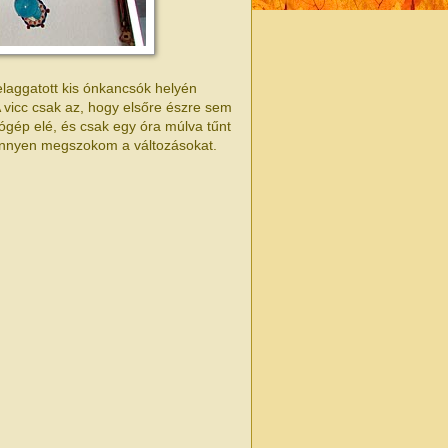
laggatott kis ónkancsók helyén
 vicc csak az, hogy elsőre észre sem
ógép elé, és csak egy óra múlva tűnt
 könnyen megszokom a változásokat.