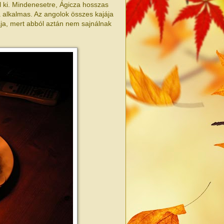
l ki. Mindenesetre, Ágicza hosszas
a alkalmas. Az angolok összes kajája
ja, mert abból aztán nem sajnálnak