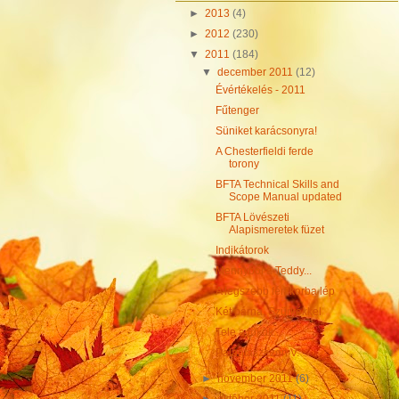
►
2013
(4)
►
2012
(230)
▼
2011
(184)
▼
december 2011
(12)
Évértékelés - 2011
Fűtenger
Süniket karácsonyra!
A Chesterfieldi ferde
torony
BFTA Technical Skills and
Scope Manual updated
BFTA Lövészeti
Alapismeretek füzet
Indikátorok
Mennyből a Teddy...
A legszebb férfikorba lép
Két párna, Szürkékkel
Tele a tökük...
Palántaszezon V.
►
november 2011
(6)