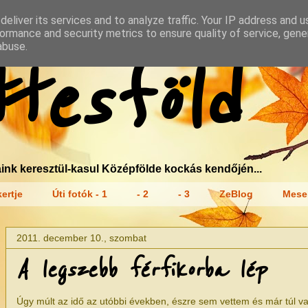
eliver its services and to analyze traffic. Your IP address and 
ormance and security metrics to ensure quality of service, gen
abuse.
tesföld
ink keresztül-kasul Középfölde kockás kendőjén...
ertje
Úti fotók - 1
- 2
- 3
ZeBlog
Mese
2011. december 10., szombat
A legszebb férfikorba lép
Úgy múlt az idő az utóbbi években, észre sem vettem és már túl 