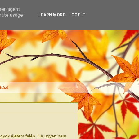
user-agent
erate usage
LEARN MORE
GOT IT
ház!
vagyok életem felén. Ha ugyan nem