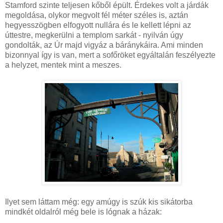
Stamford szinte teljesen kőből épült. Érdekes volt a járdák
megoldása, olykor megvolt fél méter széles is, aztán
hegyesszögben elfogyott nullára és le kellett lépni az
úttestre, megkerülni a templom sarkát - nyilván úgy
gondolták, az Úr majd vigyáz a báránykáira. Ami minden
bizonnyal így is van, mert a sofőröket egyáltalán feszélyezte
a helyzet, mentek mint a meszes.
Ilyet sem láttam még: egy amúgy is szúk kis sikátorba
mindkét oldalról még bele is lógnak a házak: