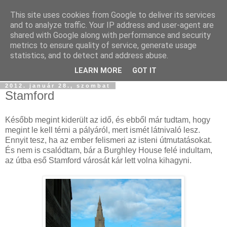
This site uses cookies from Google to deliver its services
Szőttesföld
and to analyze traffic. Your IP address and user-agent are
shared with Google along with performance and security
metrics to ensure quality of service, generate usage
Képes és képtelen kalandozásaink keresztül-kasul
statistics, and to detect and address abuse.
Középfölde kockás kendőjén...
LEARN MORE
GOT IT
2012. január 28., szombat
Stamford
Később megint kiderült az idő, és ebből már tudtam, hogy
megint le kell térni a pályáról, mert ismét látnivaló lesz.
Ennyit tesz, ha az ember felismeri az isteni útmutatásokat.
És nem is csalódtam, bár a Burghley House felé indultam,
az útba eső Stamford városát kár lett volna kihagyni.