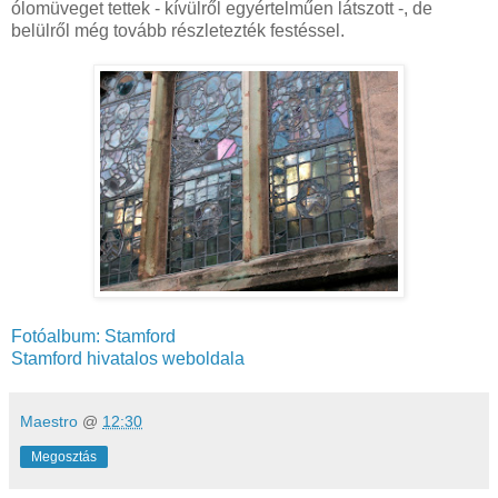
ólomüveget tettek - kívülről egyértelműen látszott -, de
belülről még tovább részletezték festéssel.
Fotóalbum: Stamford
Stamford hivatalos weboldala
Maestro
@
12:30
Megosztás