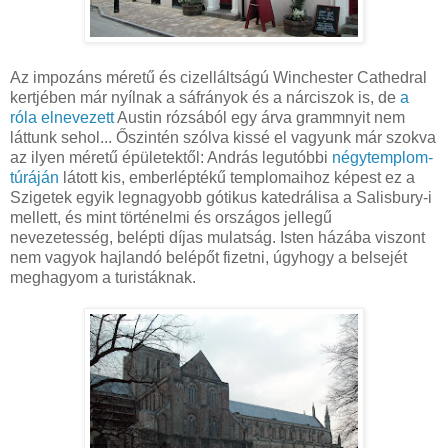
Az impozáns méretű és cizelláltságú Winchester Cathedral
kertjében már nyílnak a sáfrányok és a nárciszok is, de
a
róla elnevezett
Austin rózsából egy árva grammnyit nem
láttunk sehol... Őszintén szólva kissé el vagyunk már szokva
az ilyen méretű épületektől: András legutóbbi
négytemplom-
túráján
látott kis, emberléptékű templomaihoz képest ez a
Szigetek egyik legnagyobb gótikus katedrálisa a Salisbury-i
mellett, és mint történelmi és országos jellegű
nevezetesség, belépti díjas mulatság. Isten házába viszont
nem vagyok hajlandó belépőt fizetni, úgyhogy a belsejét
meghagyom a turistáknak.