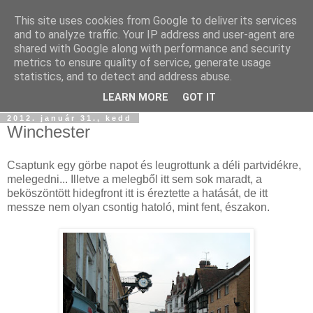
This site uses cookies from Google to deliver its services
Szőttesföld
and to analyze traffic. Your IP address and user-agent are
shared with Google along with performance and security
metrics to ensure quality of service, generate usage
Képes és képtelen kalandozásaink keresztül-kasul
statistics, and to detect and address abuse.
Középfölde kockás kendőjén...
LEARN MORE
GOT IT
2012. január 31., kedd
Winchester
Csaptunk egy görbe napot és leugrottunk a déli partvidékre,
melegedni... Illetve a melegből itt sem sok maradt, a
beköszöntött hidegfront itt is éreztette a hatását, de itt
messze nem olyan csontig hatoló, mint fent, északon.