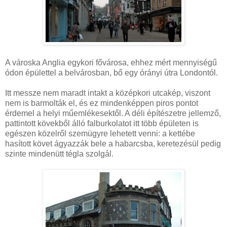
A városka Anglia egykori fővárosa, ehhez mért mennyiségű
ódon épülettel a belvárosban, bő egy órányi útra Londontól.
Itt messze nem maradt intakt a középkori utcakép, viszont
nem is barmolták el, és ez mindenképpen piros pontot
érdemel a helyi műemlékesektől. A déli építészetre jellemző,
pattintott kövekből álló falburkolatot itt több épületen is
egészen közelről szemügyre lehetett venni: a kettébe
hasított követ ágyazzák bele a habarcsba, keretezésül pedig
szinte mindenütt tégla szolgál.