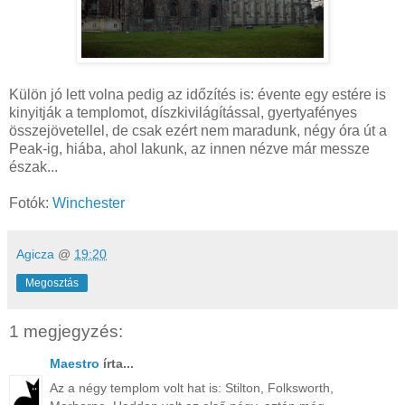
Külön jó lett volna pedig az időzítés is: évente egy estére is
kinyitják a templomot, díszkivilágítással, gyertyafényes
összejövetellel, de csak ezért nem maradunk, négy óra út a
Peak-ig, hiába, ahol lakunk, az innen nézve már messze
észak...
Fotók:
Winchester
Agicza
@
19:20
Megosztás
1 megjegyzés:
Maestro
írta...
Az a négy templom volt hat is: Stilton, Folksworth,