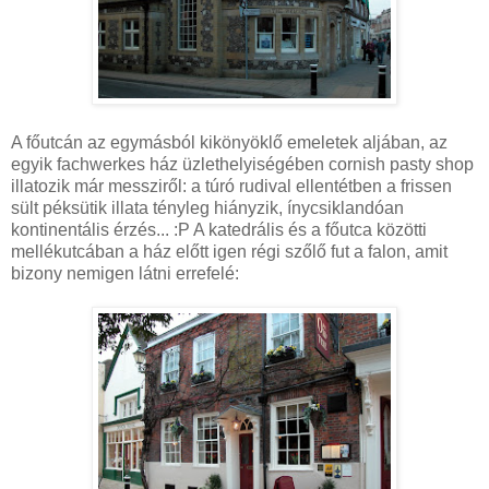
A főutcán az egymásból kikönyöklő emeletek aljában, az
egyik fachwerkes ház üzlethelyiségében cornish pasty shop
illatozik már messziről: a túró rudival ellentétben a frissen
sült péksütik illata tényleg hiányzik, ínycsiklandóan
kontinentális érzés... :P A katedrális és a főutca közötti
mellékutcában a ház előtt igen régi szőlő fut a falon, amit
bizony nemigen látni errefelé: