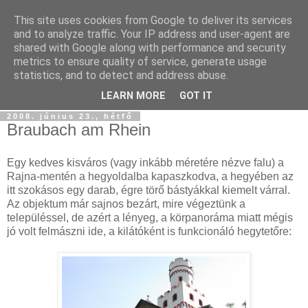
This site uses cookies from Google to deliver its services
Szőttesföld
and to analyze traffic. Your IP address and user-agent are
shared with Google along with performance and security
metrics to ensure quality of service, generate usage
Képes és képtelen kalandozásaink keresztül-kasul
statistics, and to detect and address abuse.
Középfölde kockás kendőjén...
LEARN MORE
GOT IT
2008. június 23., hétfő
Braubach am Rhein
Egy kedves kisváros (vagy inkább méretére nézve falu) a
Rajna-mentén a hegyoldalba kapaszkodva, a hegyében az
itt szokásos egy darab, égre törő bástyákkal kiemelt várral.
Az objektum már sajnos bezárt, mire végeztünk a
településsel, de azért a lényeg, a körpanoráma miatt mégis
jó volt felmászni ide, a kilátóként is funkcionáló hegytetőre: