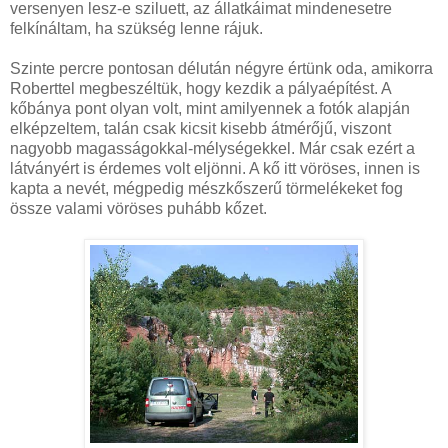
versenyen lesz-e sziluett, az állatkáimat mindenesetre
felkínáltam, ha szükség lenne rájuk.
Szinte percre pontosan délután négyre értünk oda, amikorra
Roberttel megbeszéltük, hogy kezdik a pályaépítést. A
kőbánya pont olyan volt, mint amilyennek a fotók alapján
elképzeltem, talán csak kicsit kisebb átmérőjű, viszont
nagyobb magasságokkal-mélységekkel. Már csak ezért a
látványért is érdemes volt eljönni. A kő itt vöröses, innen is
kapta a nevét, mégpedig mészkőszerű törmelékeket fog
össze valami vöröses puhább kőzet.