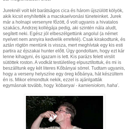
Jureknél volt két barátságos cica és három újszülött kölyök,
akik kicsit enyhítették a macskaelvonási tüneteinket. Jurek
már a holnapi versenyre főzött, ő volt ugyanis a hivatalos
szakács, Andrzej kollégája pedig, aki szintén nála aludt,
segített neki. Egész jól elbeszélgettünk angolul (a német
nyelvet nem annyira kedvelik errefelé). Csak kirakodtunk, és
aztán rögtön mentünk is vissza, mert meghívtak egy kis esti
partira az éjszakai hunter előtt. Úgy gondoltam, hogy ezt kár
lenne kihagyni, és igazam is lett. Kis parázs felett virslit
sütöttek roston. A vodkát testületileg elpusztítottuk, és mi is
beszálltunk egy két literes Kőbányai sörrel. Tudtam ugyanis,
hogy a verseny helyszíne egy öreg kőbánya, hát készültem
én is. Mikor elmondtuk nekik, ezzel is ajánlgatták
egymásnak tovább, hogy '
köbanyai - kamieniołom, haha
'.