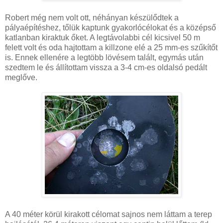
Robert még nem volt ott, néhányan készülődtek a
pályaépítéshez, tőlük kaptunk gyakorlócélokat és a középső
katlanban kiraktuk őket. A legtávolabbi cél kicsivel 50 m
felett volt és oda hajtottam a killzone elé a 25 mm-es szűkítőt
is. Ennek ellenére a legtöbb lövésem talált, egymás után
szedtem le és állítottam vissza a 3-4 cm-es oldalsó pedált
meglőve.
A 40 méter körül kirakott célomat sajnos nem láttam a terep