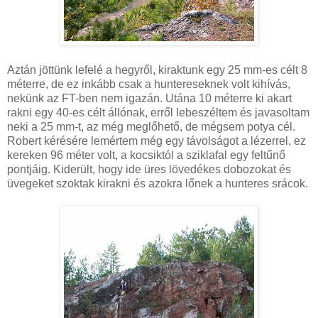
Aztán jöttünk lefelé a hegyről, kiraktunk egy 25 mm-es célt 8
méterre, de ez inkább csak a huntereseknek volt kihívás,
nekünk az FT-ben nem igazán. Utána 10 méterre ki akart
rakni egy 40-es célt állónak, erről lebeszéltem és javasoltam
neki a 25 mm-t, az még meglőhető, de mégsem potya cél.
Robert kérésére lemértem még egy távolságot a lézerrel, ez
kereken 96 méter volt, a kocsiktól a sziklafal egy feltűnő
pontjáig. Kiderült, hogy ide üres lövedékes dobozokat és
üvegeket szoktak kirakni és azokra lőnek a hunteres srácok.