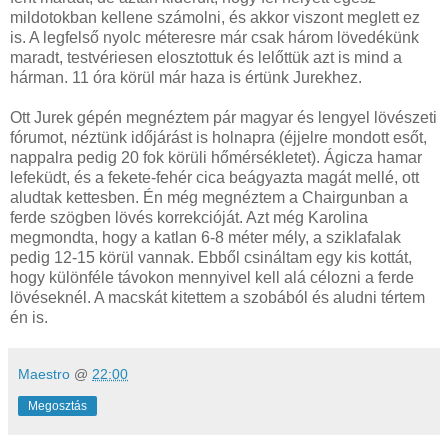
mildotokban kellene számolni, és akkor viszont meglett ez
is. A legfelső nyolc méteresre már csak három lövedékünk
maradt, testvériesen elosztottuk és lelőttük azt is mind a
hárman. 11 óra körül már haza is értünk Jurekhez.
Ott Jurek gépén megnéztem pár magyar és lengyel lövészeti
fórumot, néztünk időjárást is holnapra (éjjelre mondott esőt,
nappalra pedig 20 fok körüli hőmérsékletet). Ágicza hamar
lefeküdt, és a fekete-fehér cica beágyazta magát mellé, ott
aludtak kettesben. Én még megnéztem a Chairgunban a
ferde szögben lövés korrekcióját. Azt még Karolina
megmondta, hogy a katlan 6-8 méter mély, a sziklafalak
pedig 12-15 körül vannak. Ebből csináltam egy kis kottát,
hogy különféle távokon mennyivel kell alá célozni a ferde
lövéseknél. A macskát kitettem a szobából és aludni tértem
én is.
Maestro
@
22:00
Megosztás