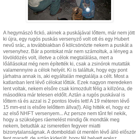
A hegymászó fickó, akinek a puskájával lőttem, már nem jött
ki újra, egy rugós puskás versenyző volt ott és egy Hubert
nevű srác, a továbbiakban ő kölcsönözte nekem a puskát a
versenyhez. Bár a pontokat már nem számoltuk, a lényeg a
lövöldözés volt, illetve a célok megtalálása, mert a
lőállásokat még nem építették ki, csak a zsinórok mutatták
valamennyire a célok helyét. Ki is találtuk, hogy egy pont
járhatna annak is, aki egyáltalán megtalálja a célt. Most a
katlanban lent lévő célokat lőttük. Ezek nagyon meredeken
lent voltak, nekem elsőre csak kimozdult félig a killzóna, de
másodikra már telesen eldőlt. Aztán a rugós puskával is
lőttem rá és azzal is 2 pontos lövés lett! A 19 méteren lévő
15 mm-est is elsőre lelőttem állva(!). Alig hitték el, hogy ez
az első NHFT versenyem... Az persze nem tűnt fel nekik,
hogy a szükséges ráemelést mindig ők mondták meg
nekem, betudták az ismeretlen fegyver miatti
bizonytalanságnak. A domboldali út mentén lévő álló először
fent maradt, de aztán kiderült, hogy fél helyett egész