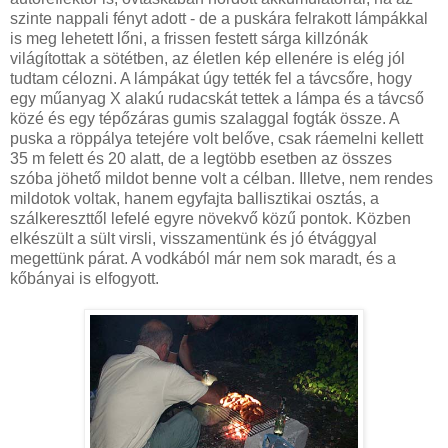
szinte nappali fényt adott - de a puskára felrakott lámpákkal
is meg lehetett lőni, a frissen festett sárga killzónák
világítottak a sötétben, az életlen kép ellenére is elég jól
tudtam célozni. A lámpákat úgy tették fel a távcsőre, hogy
egy műanyag X alakú rudacskát tettek a lámpa és a távcső
közé és egy tépőzáras gumis szalaggal fogták össze. A
puska a röppálya tetejére volt belőve, csak ráemelni kellett
35 m felett és 20 alatt, de a legtöbb esetben az összes
szóba jöhető mildot benne volt a célban. Illetve, nem rendes
mildotok voltak, hanem egyfajta ballisztikai osztás, a
szálkereszttől lefelé egyre növekvő közű pontok. Közben
elkészült a sült virsli, visszamentünk és jó étvággyal
megettünk párat. A vodkából már nem sok maradt, és a
kőbányai is elfogyott.