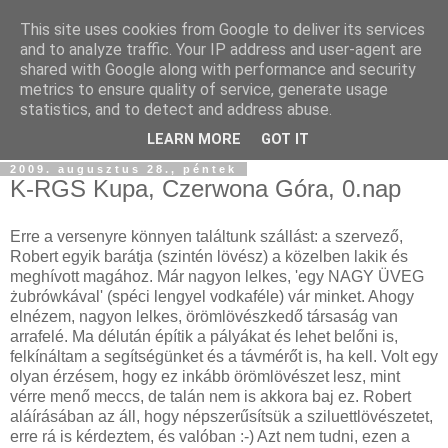
This site uses cookies from Google to deliver its services
Szőttesföld
and to analyze traffic. Your IP address and user-agent are
shared with Google along with performance and security
metrics to ensure quality of service, generate usage
Képes és képtelen kalandozásaink keresztül-kasul
statistics, and to detect and address abuse.
Középfölde kockás kendőjén...
LEARN MORE
GOT IT
2009. augusztus 28., péntek
K-RGS Kupa, Czerwona Góra, 0.nap
Erre a versenyre könnyen találtunk szállást: a szervező,
Robert egyik barátja (szintén lövész) a közelben lakik és
meghívott magához. Már nagyon lelkes, 'egy NAGY ÜVEG
żubrówkával' (spéci lengyel vodkaféle) vár minket. Ahogy
elnézem, nagyon lelkes, örömlövészkedő társaság van
arrafelé. Ma délután építik a pályákat és lehet belőni is,
felkínáltam a segítségünket és a távmérőt is, ha kell. Volt egy
olyan érzésem, hogy ez inkább örömlövészet lesz, mint
vérre menő meccs, de talán nem is akkora baj ez. Robert
aláírásában az áll, hogy népszerűsítsük a sziluettlövészetet,
erre rá is kérdeztem, és valóban :-) Azt nem tudni, ezen a