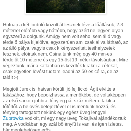
Holnap a két forduló között át lesznek téve a lőállások, 2-3
méterrel előrébb vagy hátrébb, hogy azért ne legyen olyan
egyszerű a dolgunk. Amúgy nem volt sehol sem álló vagy
térdelő pálya kijelölve, egyszerűen ami csak állva látható, az
az álló pálya, vagyis csak kikényszerített testhelyzetek
lesznek, előírtak nem. Csináltunk még egy 40 mm-es
térdelőt 10 méterre és egy 15-öst 19 méter távolságban. Mire
végeztünk, már a katlanban is kezdték kirakni a célokat,
csak egyetlen lövést tudtam leadni az 50-es célra, de az
talált :-)
Megjött Jurek is, hatvan körüli, jó fej fickó. Ágit elvitte a
lakásához, hogy bepoizhassa a menőkébe, de voltaképpen
az első sarkon jobbra, tényleg pár száz méterre lakik a
lőtértől. A belövés befejeztével el is mentünk hozzá, és
tényleg tartogatott nekünk egy egész üveg lengyel
Zubrówka
vodkát, mi egy nagy üveg Tokajival ajándékoztuk
meg. A vodkában egy szál bölényfű is van, és igen ízletes,
bár meglehetősen erős.