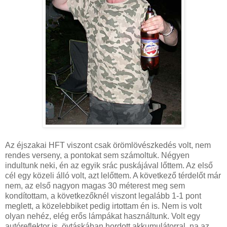
Az éjszakai HFT viszont csak örömlövészkedés volt, nem
rendes verseny, a pontokat sem számoltuk. Négyen
indultunk neki, én az egyik srác puskájával lőttem. Az első
cél egy közeli álló volt, azt lelőttem. A következő térdelőt már
nem, az első nagyon magas 30 méterest meg sem
kondítottam, a következőknél viszont legalább 1-1 pont
meglett, a közelebbiket pedig irtottam én is. Nem is volt
olyan nehéz, elég erős lámpákat használtunk. Volt egy
autóreflektor is, övtáskában hordott akkumulátorral, na az