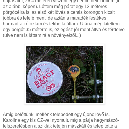
hajlásától, 26,4 méteren viszont egy centin belül lőttem (ld.
az alábbi képen). Lőttem még párat egy 12 méteres
pörgőcélra is, az első két lövés a centis korongon kicsit
jobbra és lefelé ment, de aztán a maradék festékes
harmadra céloztam és telibe találtam. Utána még kitettem
egy pörgőt 35 méterre is, ez egész jól ment állva és térdelve
(ülve nem is láttam rá a növényektől...)
Amíg belőttünk, mellénk telepedett egy újonc lövő is.
Karolina egy kis CZ-vel nyomult, míg a párja hegymászó-
felszerelésben a sziklák tetején mászkált és telepítette a