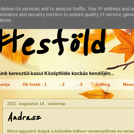
eliver its services and to analyze traffic. Your IP address and 
ormance and security metrics to ensure quality of service, gen
abuse.
tesföld
ink keresztül-kasul Középfölde kockás kendőjén...
ertje
Úti fotók - 1
- 2
- 3
ZeBlog
Mese
2011. augusztus 14., vasárnap
Andrasz
Nincs egyszerű dolguk a különféle külhoni versenyzőknek és verse