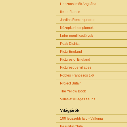
Hasznos infók Angliába
Ile de France
Jardins Remarquables
Középkori templomok
Loire-menti kastélyok
Peak District
PicturEngland
Pictures of England
Picturesque villages
Pobles Francésos 1-6
Project Britain
The Yellow Book
Villes et villages fleuris
Világjárók
100 legszebb falu - Vallónia
Beautiful Chile