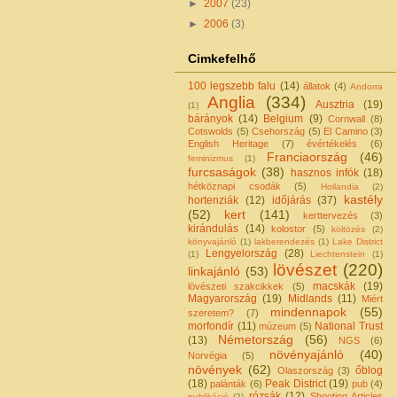
►
2007
(23)
►
2006
(3)
Cimkefelhő
100 legszebb falu
(14)
állatok
(4)
Andorra
Anglia
(334)
Ausztria
(19)
(1)
bárányok
(14)
Belgium
(9)
Cornwall
(8)
Cotswolds
(5)
Csehország
(5)
El Camino
(3)
English Heritage
(7)
évértékelés
(6)
Franciaország
(46)
feminizmus
(1)
furcsaságok
(38)
hasznos infók
(18)
hétköznapi csodák
(5)
Hollandia
(2)
kastély
hortenziák
(12)
időjárás
(37)
(52)
kert
(141)
kerttervezés
(3)
kirándulás
(14)
kolostor
(5)
költözés
(2)
könyvajánló
(1)
lakberendezés
(1)
Lake District
Lengyelország
(28)
(1)
Liechtenstein
(1)
lövészet
(220)
linkajánló
(53)
macskák
(19)
lövészeti szakcikkek
(5)
Magyarország
(19)
Midlands
(11)
Miért
mindennapok
(55)
szeretem?
(7)
morfondír
(11)
National Trust
múzeum
(5)
Németország
(56)
(13)
NGS
(6)
növényajánló
(40)
Norvégia
(5)
növények
(62)
őblog
Olaszország
(3)
(18)
Peak District
(19)
palánták
(6)
pub
(4)
rózsák
(12)
Shooting Articles
publikáció
(2)