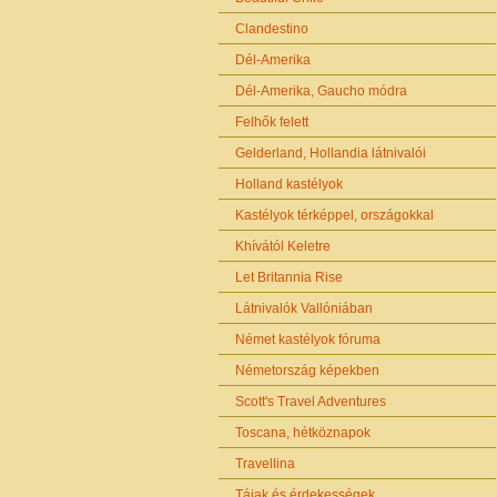
Clandestino
Dél-Amerika
Dél-Amerika, Gaucho módra
Felhők felett
Gelderland, Hollandia látnivalói
Holland kastélyok
Kastélyok térképpel, országokkal
Khívától Keletre
Let Britannia Rise
Látnivalók Vallóniában
Német kastélyok fóruma
Németország képekben
Scott's Travel Adventures
Toscana, hétköznapok
Travellina
Tájak és érdekességek