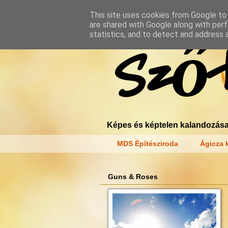
This site uses cookies from Google to d
are shared with Google along with perf
statistics, and to detect and address 
Szőt
Képes és képtelen kalandozása
MDS Építésziroda
Ágicza k
Guns & Roses