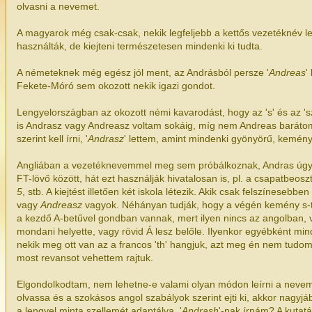
olvasni a nevemet.
A magyarok még csak-csak, nekik legfeljebb a kettős vezetéknév le
használták, de kiejteni természetesen mindenki ki tudta.
A németeknek még egész jól ment, az Andrásból persze '
Andreas
'
Fekete-Móró sem okozott nekik igazi gondot.
Lengyelországban az okozott némi kavarodást, hogy az 's' és az 'sz'
is Andrasz vagy Andreasz voltam sokáig, míg nem Andreas barátom k
szerint kell írni, '
Andrasz
' lettem, amint mindenki gyönyörű, kemény 
Angliában a vezetéknevemmel meg sem próbálkoznak, Andras úgyi
FT-lövő között, hát ezt használják hivatalosan is, pl. a csapatbeosz
5
, stb. A kiejtést illetően két iskola létezik. Akik csak felszínesebb
vagy
Andreasz
vagyok. Néhányan tudják, hogy a végén kemény s-t 
a kezdő A-betűvel gondban vannak, mert ilyen nincs az angolban, v
mondani helyette, vagy rövid Á lesz belőle. Ilyenkor egyébként m
nekik meg ott van az a francos 'th' hangjuk, azt meg én nem tudo
most revansot vehettem rajtuk.
Elgondolkodtam, nem lehetne-e valami olyan módon leírni a neveme
olvassa és a szokásos angol szabályok szerint ejti ki, akkor nagyjáb
a lengyel minta szellemét adaptálva, '
Andrash
'-nak írnám? A kutat