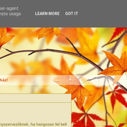
user-agent
erate usage
LEARN MORE
GOT IT
ház!
nyszervezőknek, ha hangosan fel kell