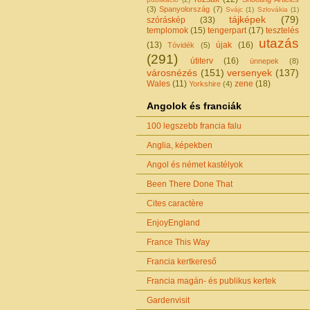
(3)
Spanyolország
(7)
Svájc
(1)
Szlovákia
(1)
tájképek
(79)
szóráskép
(33)
templomok
(15)
tengerpart
(17)
tesztelés
utazás
(13)
újak
(16)
Tóvidék
(5)
(291)
útiterv
(16)
ünnepek
(8)
városnézés
(151)
versenyek
(137)
Wales
(11)
zene
(18)
Yorkshire
(4)
Angolok és franciák
100 legszebb francia falu
Anglia, képekben
Angol és német kastélyok
Been There Done That
Cites caractère
EnjoyEngland
France This Way
Francia kertkereső
Francia magán- és publikus kertek
Gardenvisit