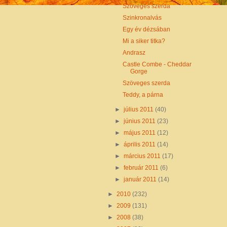
Szöveges szerda
Szinkronalvás
Egy év dézsában
Mi a siker titka?
Andrasz
Castle Combe - Cheddar
Gorge
Szöveges szerda
Teddy, a párna
►
július 2011
(40)
►
június 2011
(23)
►
május 2011
(12)
►
április 2011
(14)
►
március 2011
(17)
►
február 2011
(6)
►
január 2011
(14)
►
2010
(232)
►
2009
(131)
►
2008
(38)