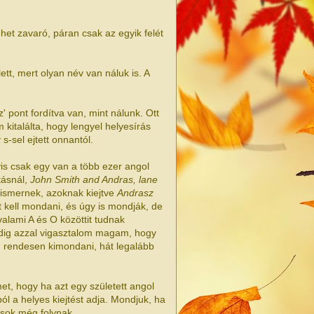
het zavaró, páran csak az egyik felét
 lett, mert olyan név van náluk is. A
 pont fordítva van, mint nálunk. Ott
italálta, hogy lengyel helyesírás
s-sel ejtett onnantól.
s csak egy van a több ezer angol
tásnál,
John Smith and Andras, lane
en ismernek, azoknak kiejtve
Andrasz
kell mondani, és úgy is mondják, de
alami A és O közöttit tudnak
indig azzal vigasztalom magam, hogy
m rendesen kimondani, hát legalább
t, hogy ha azt egy született angol
ól a helyes kiejtést adja. Mondjuk, ha
ások még folynak...