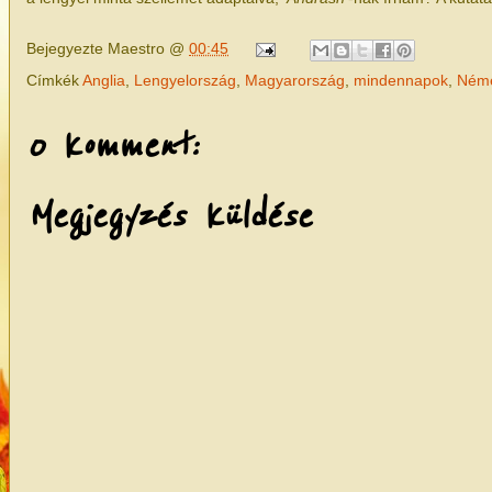
Bejegyezte
Maestro
@
00:45
Címkék
Anglia
,
Lengyelország
,
Magyarország
,
mindennapok
,
Néme
0 komment:
Megjegyzés küldése