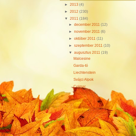
►
2013
(4)
►
2012
(230)
▼
2011
(184)
►
december 2011
(12)
►
november 2011
(6)
►
október 2011
(11)
►
szeptember 2011
(10)
▼
augusztus 2011
(19)
Malcesine
Garda-tó
Liechtenstein
Svájci Alpok
Colmar
Riquewihr
Ribeauvillé
Peak District, kedvenc
tájképek leltározása
Linkajánló
Great Brington
All right?