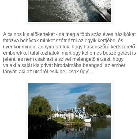
A csinos kis előkerteket - na meg a több száz éves házikókat
fotózva behívtak minket szétnézni az egyik kertjébe, és
ilyenkor mindig annyira örülök, hogy hasonszőrű kertszerető
emberekkel találkozhatok, mert egy kellemes beszélgetést is
jelent, és nem csak azt a szívet melengető érzést, hogy
valaki a saját kis privát birodalmába beengedi az ember
lányát, aki az utcáról esik be, 'csak úgy'...