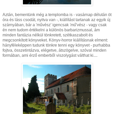
Aztán, bementünk még a templomba is - vasárnap délután öt
óra és láss csodát, nyitva van -, kiállítást tartanak az egyik új
szárnyában, bár a 'művész' igencsak
'mű
'vész - vagy csak
én nem tudom értékelni a különös barbarizmussal, ám
minden fantázia nélkül tönkretett, szétkaszabolt és
megcsonkított könyveket. Könyv-horror kiállításnak elment:
hányféleképpen tudunk tönkre tenni egy könyvet - purhabba
fojtva, összetintázva, elégetve, átszögelve, szóval minden
formában, ami érző emberből viszolygást válthat ki....