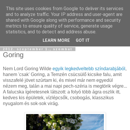
This site uses cookies from Google to deliver its services
Szőttesföld
and to analyze traffic. Your IP address and user-agent are
shared with Google along with performance and security
metrics to ensure quality of service, generate usage
Képes és képtelen kalandozásaink keresztül-kasul
statistics, and to detect and address abuse.
Középfölde kockás kendőjén...
LEARN MORE
GOT IT
2012. szeptember 1., szombat
Goring
Nem Lord Goring Wilde
egyik legkedveltebb színdarabjából
,
hanem 'csak' Goring, a Temzén csücsülő kicsike falu, amit
visszafelé jövet szúrtam ki, és mivel már nem egyedül
nézem meg, talán a mai napi pech-széria is megtörik végre...
A falucska ígéretesnek látszott: a folyó több ágra oszlik itt,
kedves kis épületek, vízlépcsők, csobogás, klasszikus
nyugalom és sok-sok virág.