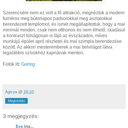
Szerencsére nem ez volt a fő attrakció, megnéztük a modern
furnéros meg bútorlapos padsorokkal meg asztalokkal
berendezett templomot, és ismét megállapítottuk, hogy a mai
minimál minden, csak nem otthonos és nem élhető, ráadásul
a kontraszt túlságosan is fájó az évszázados, míves
munkájú épület apró részletei és mai szimpla berendezése
között. Az akkori mesteremberek a mai belvilágot látva
legalábbis szívükhöz kapnának menten.
Fotók itt:
Goring
Agicza
@
18:10
Megosztás
3 megjegyzés:
Eva
írta...