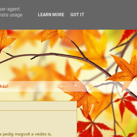
user-agent
erate usage
LEARN MORE
GOT IT
ház!
a pedig megvolt a védés is,