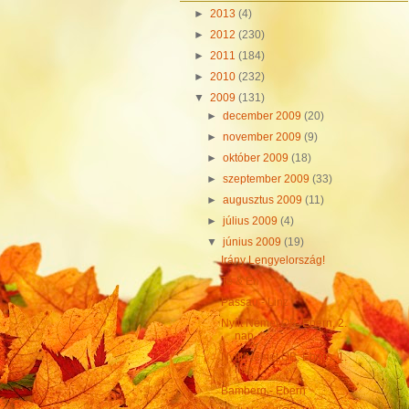
►
2013
(4)
►
2012
(230)
►
2011
(184)
►
2010
(232)
▼
2009
(131)
►
december 2009
(20)
►
november 2009
(9)
►
október 2009
(18)
►
szeptember 2009
(33)
►
augusztus 2009
(11)
►
július 2009
(4)
▼
június 2009
(19)
Irány Lengyelország!
Te & Én
Passau - Linz
Nyílt Német OB, Ebern, 2.
nap
Nyílt Német OB, Ebern, 1.
nap
Bamberg - Ebern