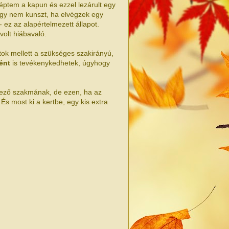
léptem a kapun és ezzel lezárult egy
ogy nem kunszt, ha elvégzek egy
- ez az alapértelmezett állapot.
volt hiábavaló.
atok mellett a szükséges szakirányú,
ént
is tevékenykedhetek, úgyhogy
kező szakmának, de ezen, ha az
És most ki a kertbe, egy kis extra