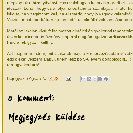
megkaptuk a bizonyítványt, csak valahogy a katarzis maradt el - ki
időszak. Lehet, hogy ez a folyamatos tanulás számlájára írható, h
iskolát, ha vizsgáznom kell, ha elismerik, hogy jó vagyok valamiből 
Viszont most már bátran kijelenthető: az elmúlt évek tanulása nem 
Mától az iskolán kívül felhalmozott elméleti és gyakorlati tapasztal
államilag elismert intézményi papírral megtámogatva
kerttervezők
harcra fel, győzni kell! :D
Azt még nem tudom, mit is akarok majd a kerttervezés után követ
eddigieket veszem alapul, újfent lesz bő 5-6 évem gondolkodni... ;) 
terepgyakorlatra!
Bejegyezte
Agicza
@
14:29
0 komment:
Megjegyzés küldése