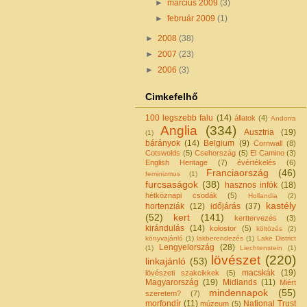
►
március 2009
(3)
►
február 2009
(1)
►
2008
(38)
►
2007
(23)
►
2006
(3)
Cimkefelhő
100 legszebb falu
(14)
állatok
(4)
Andorra
Anglia
(334)
Ausztria
(19)
(1)
bárányok
(14)
Belgium
(9)
Cornwall
(8)
Cotswolds
(5)
Csehország
(5)
El Camino
(3)
English Heritage
(7)
évértékelés
(6)
Franciaország
(46)
feminizmus
(1)
furcsaságok
(38)
hasznos infók
(18)
hétköznapi csodák
(5)
Hollandia
(2)
kastély
hortenziák
(12)
időjárás
(37)
(52)
kert
(141)
kerttervezés
(3)
kirándulás
(14)
kolostor
(5)
költözés
(2)
könyvajánló
(1)
lakberendezés
(1)
Lake District
Lengyelország
(28)
(1)
Liechtenstein
(1)
lövészet
(220)
linkajánló
(53)
macskák
(19)
lövészeti szakcikkek
(5)
Magyarország
(19)
Midlands
(11)
Miért
mindennapok
(55)
szeretem?
(7)
morfondír
(11)
National Trust
múzeum
(5)