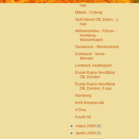
Nyílt Német OB, Ebern, 0.
nap
Mitwitz - Coburg
Nyílt Német OB, Ebern, -1.
nap
Wilhelmshöhe - Fritzlar -
Homberg -
Wasserkuppe
Osnabrück - Wiedenbrück
Dortmund - Verne -
Münster
Lembeck, kastélypark
Észak-Rajna-Vesztfáliai
OB, Dorsten
Észak-Rajna-Vesztfáliai
OB, Dorsten, 0.nap
Nürnberg
Kerti törpekacsák
A Díva
A sulin túl
►
május 2009
(8)
►
április 2009
(5)