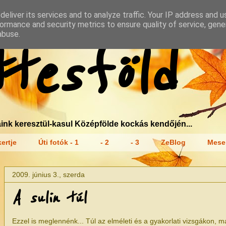
eliver its services and to analyze traffic. Your IP address and 
ormance and security metrics to ensure quality of service, gen
abuse.
tesföld
ink keresztül-kasul Középfölde kockás kendőjén...
ertje
Úti fotók - 1
- 2
- 3
ZeBlog
Mese
2009. június 3., szerda
A sulin túl
Ezzel is meglennénk... Túl az elméleti és a gyakorlati vizsgákon, m