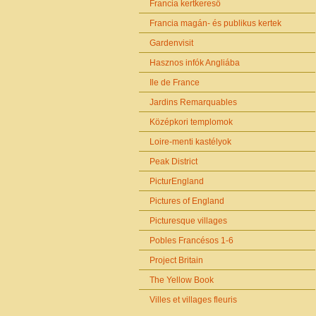
Francia kertkereső
Francia magán- és publikus kertek
Gardenvisit
Hasznos infók Angliába
Ile de France
Jardins Remarquables
Középkori templomok
Loire-menti kastélyok
Peak District
PicturEngland
Pictures of England
Picturesque villages
Pobles Francésos 1-6
Project Britain
The Yellow Book
Villes et villages fleuris