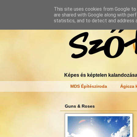
This site uses cookies from Google to d
are shared with Google along with perf
statistics, and to detect and address 
Szőt
Képes és képtelen kalandozása
MDS Építésziroda
Ágicza k
Guns & Roses