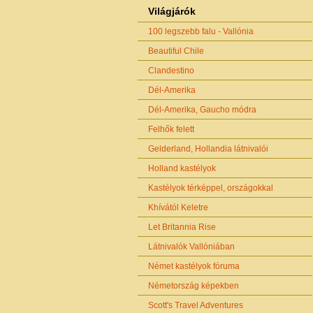
Világjárók
100 legszebb falu - Vallónia
Beautiful Chile
Clandestino
Dél-Amerika
Dél-Amerika, Gaucho módra
Felhők felett
Gelderland, Hollandia látnivalói
Holland kastélyok
Kastélyok térképpel, országokkal
Khívától Keletre
Let Britannia Rise
Látnivalók Vallóniában
Német kastélyok fóruma
Németország képekben
Scott's Travel Adventures