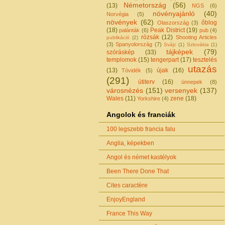
Németország
(56)
(13)
NGS
(6)
növényajánló
(40)
Norvégia
(5)
növények
(62)
őblog
Olaszország
(3)
(18)
Peak District
(19)
palánták
(6)
pub
(4)
rózsák
(12)
Shooting Articles
publikáció
(2)
(3)
Spanyolország
(7)
Svájc
(1)
Szlovákia
(1)
tájképek
(79)
szóráskép
(33)
templomok
(15)
tengerpart
(17)
tesztelés
utazás
(13)
újak
(16)
Tóvidék
(5)
(291)
útiterv
(16)
ünnepek
(8)
városnézés
(151)
versenyek
(137)
Wales
(11)
zene
(18)
Yorkshire
(4)
Angolok és franciák
100 legszebb francia falu
Anglia, képekben
Angol és német kastélyok
Been There Done That
Cites caractère
EnjoyEngland
France This Way