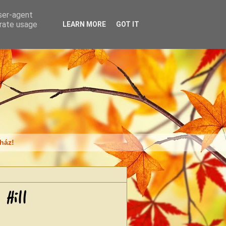
user-agent
erate usage
LEARN MORE
GOT IT
ház!
Hill