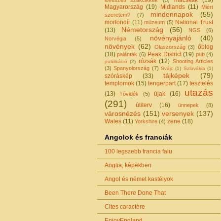
Magyarország
(19)
Midlands
(11)
Miért
mindennapok
(55)
szeretem?
(7)
morfondír
(11)
National Trust
múzeum
(5)
Németország
(56)
(13)
NGS
(6)
növényajánló
(40)
Norvégia
(5)
növények
(62)
őblog
Olaszország
(3)
(18)
Peak District
(19)
palánták
(6)
pub
(4)
rózsák
(12)
Shooting Articles
publikáció
(2)
(3)
Spanyolország
(7)
Svájc
(1)
Szlovákia
(1)
tájképek
(79)
szóráskép
(33)
templomok
(15)
tengerpart
(17)
tesztelés
utazás
(13)
újak
(16)
Tóvidék
(5)
(291)
útiterv
(16)
ünnepek
(8)
városnézés
(151)
versenyek
(137)
Wales
(11)
zene
(18)
Yorkshire
(4)
Angolok és franciák
100 legszebb francia falu
Anglia, képekben
Angol és német kastélyok
Been There Done That
Cites caractère
EnjoyEngland