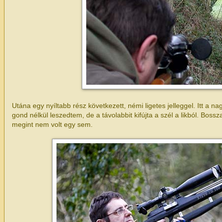
Utána egy nyíltabb rész következett, némi ligetes jelleggel. Itt a n
gond nélkül leszedtem, de a távolabbit kifújta a szél a likból. Bossz
megint nem volt egy sem.