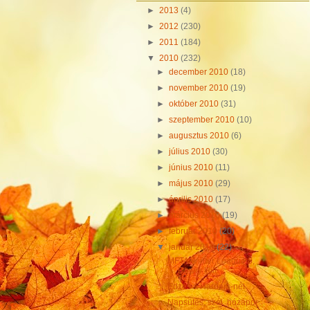
►
2013
(4)
►
2012
(230)
►
2011
(184)
▼
2010
(232)
►
december 2010
(18)
►
november 2010
(19)
►
október 2010
(31)
►
szeptember 2010
(10)
►
augusztus 2010
(6)
►
július 2010
(30)
►
június 2010
(11)
►
május 2010
(29)
►
április 2010
(17)
►
március 2010
(19)
►
február 2010
(20)
▼
január 2010
(22)
MFTA Winter League 8,
Dowry Hill
Edzés a Harriers-nél
Napsütés, szél, hózápor