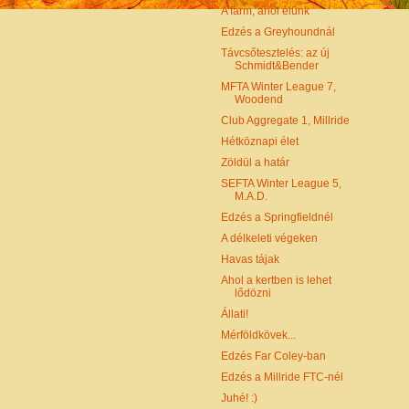
A farm, ahol élünk
Edzés a Greyhoundnál
Távcsőtesztelés: az új
Schmidt&Bender
MFTA Winter League 7,
Woodend
Club Aggregate 1, Millride
Hétköznapi élet
Zöldül a határ
SEFTA Winter League 5,
M.A.D.
Edzés a Springfieldnél
A délkeleti végeken
Havas tájak
Ahol a kertben is lehet
lődözni
Állati!
Mérföldkövek...
Edzés Far Coley-ban
Edzés a Millride FTC-nél
Juhé! :)