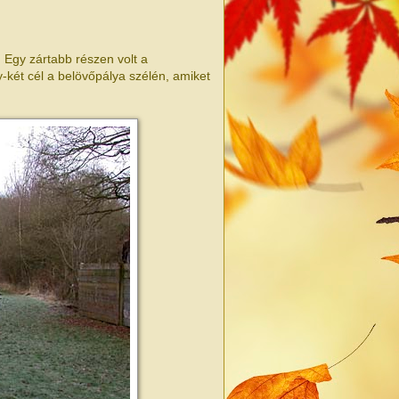
. Egy zártabb részen volt a
gy-két cél a belövőpálya szélén, amiket