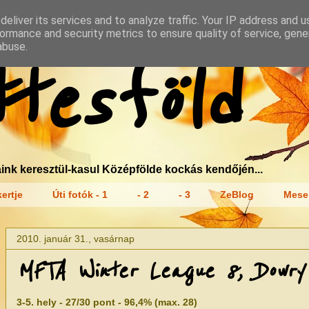
eliver its services and to analyze traffic. Your IP address and 
ormance and security metrics to ensure quality of service, gen
abuse.
tesföld
ink keresztül-kasul Középfölde kockás kendőjén...
ertje
Úti fotók - 1
- 2
- 3
ZeBlog
Mese
2010. január 31., vasárnap
MFTA Winter League 8, Dowry 
3-5. hely - 27/30 pont - 96,4% (max. 28)