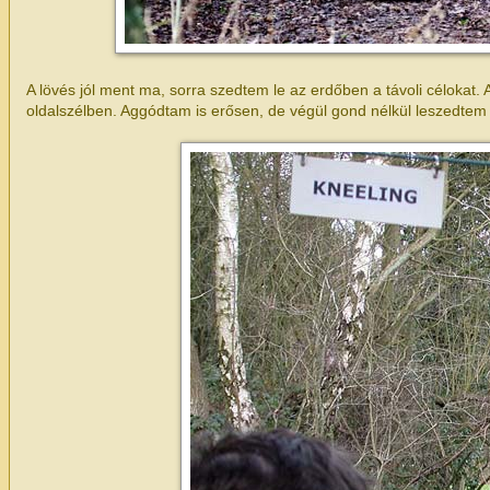
A lövés jól ment ma, sorra szedtem le az erdőben a távoli célokat. 
oldalszélben. Aggódtam is erősen, de végül gond nélkül leszedtem 