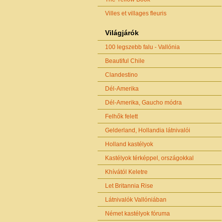
Villes et villages fleuris
Világjárók
100 legszebb falu - Vallónia
Beautiful Chile
Clandestino
Dél-Amerika
Dél-Amerika, Gaucho módra
Felhők felett
Gelderland, Hollandia látnivalói
Holland kastélyok
Kastélyok térképpel, országokkal
Khívától Keletre
Let Britannia Rise
Látnivalók Vallóniában
Német kastélyok fóruma