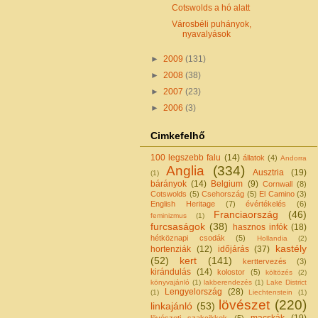
Cotswolds a hó alatt
Városbéli puhányok,
nyavalyások
►
2009
(131)
►
2008
(38)
►
2007
(23)
►
2006
(3)
Cimkefelhő
100 legszebb falu
(14)
állatok
(4)
Andorra
Anglia
(334)
Ausztria
(19)
(1)
bárányok
(14)
Belgium
(9)
Cornwall
(8)
Cotswolds
(5)
Csehország
(5)
El Camino
(3)
English Heritage
(7)
évértékelés
(6)
Franciaország
(46)
feminizmus
(1)
furcsaságok
(38)
hasznos infók
(18)
hétköznapi csodák
(5)
Hollandia
(2)
kastély
hortenziák
(12)
időjárás
(37)
(52)
kert
(141)
kerttervezés
(3)
kirándulás
(14)
kolostor
(5)
költözés
(2)
könyvajánló
(1)
lakberendezés
(1)
Lake District
Lengyelország
(28)
(1)
Liechtenstein
(1)
lövészet
(220)
linkajánló
(53)
macskák
(19)
lövészeti szakcikkek
(5)