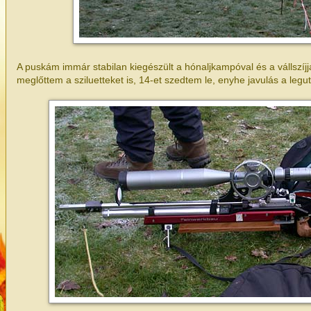
A puskám immár stabilan kiegészült a hónaljkampóval és a vállszíj
meglőttem a sziluetteket is, 14-et szedtem le, enyhe javulás a legu