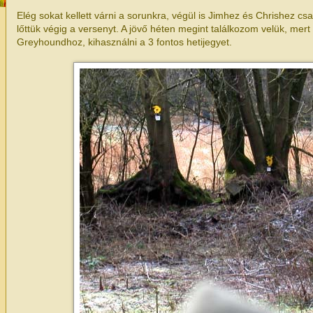
Elég sokat kellett várni a sorunkra, végül is Jimhez és Chrishez c
lőttük végig a versenyt. A jövő héten megint találkozom velük, mer
Greyhoundhoz, kihasználni a 3 fontos hetijegyet.