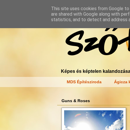
This site uses cookies from Google to d
are shared with Google along with perf
statistics, and to detect and address 
Szőt
Képes és képtelen kalandozása
MDS Építésziroda
Ágicza k
Guns & Roses