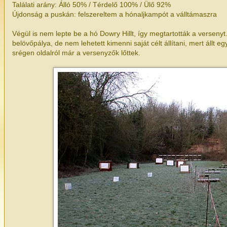
Találati arány: Álló 50% / Térdelő 100% / Ülő 92%
Újdonság a puskán: felszereltem a hónaljkampót a válltámaszra
Végül is nem lepte be a hó Dowry Hillt, így megtartották a versenyt
belövőpálya, de nem lehetett kimenni saját célt állítani, mert állt e
srégen oldalról már a versenyzők lőttek.