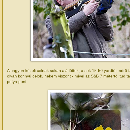
A nagyon közeli célnak sokan alá lőttek, a sok 15-50 yardtól mérő
olyan könnyű célok, nekem viszont - mivel az S&B 7 métertől tud táv
potya pont.