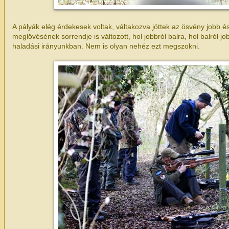
A pályák elég érdekesek voltak, váltakozva jöttek az ösvény jobb és
meglövésének sorrendje is változott, hol jobbról balra, hol balról j
haladási irányunkban. Nem is olyan nehéz ezt megszokni.