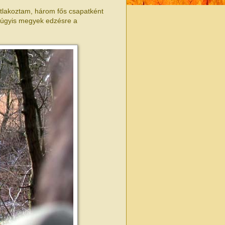
satlakoztam, három fős csapatként
t úgyis megyek edzésre a