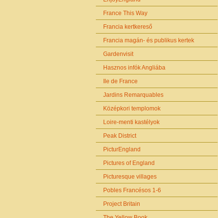
France This Way
Francia kertkereső
Francia magán- és publikus kertek
Gardenvisit
Hasznos infók Angliába
Ile de France
Jardins Remarquables
Középkori templomok
Loire-menti kastélyok
Peak District
PicturEngland
Pictures of England
Picturesque villages
Pobles Francésos 1-6
Project Britain
The Yellow Book