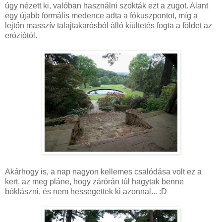
úgy nézett ki, valóban használni szokták ezt a zugot. Alant
egy újabb formális medence adta a fókuszpontot, míg a
lejtőn masszív talajtakarósból álló kiültetés fogta a földet az
eróziótól.
Akárhogy is, a nap nagyon kellemes csalódása volt ez a
kert, az meg pláne, hogy zárórán túl hagytak benne
bóklászni, és nem hessegettek ki azonnal... :D