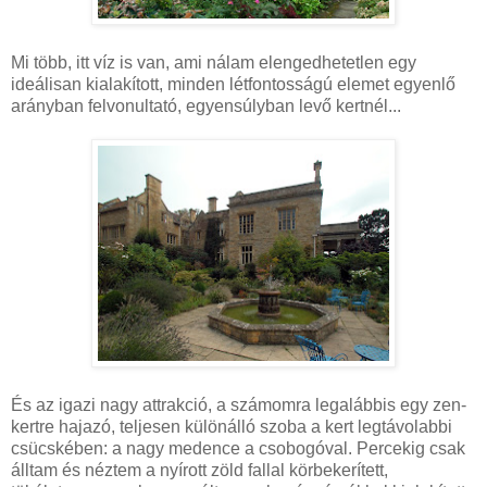
Mi több, itt víz is van, ami nálam elengedhetetlen egy
ideálisan kialakított, minden létfontosságú elemet egyenlő
arányban felvonultató, egyensúlyban levő kertnél...
És az igazi nagy attrakció, a számomra legalábbis egy zen-
kertre hajazó, teljesen különálló szoba a kert legtávolabbi
csücskében: a nagy medence a csobogóval. Percekig csak
álltam és néztem a nyírott zöld fallal körbekerített,