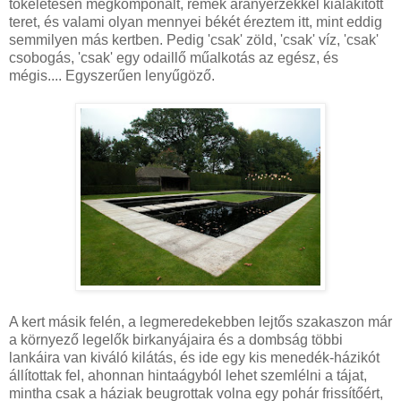
tökéletesen megkomponált, remek arányérzékkel kialakított
teret, és valami olyan mennyei békét éreztem itt, mint eddig
semmilyen más kertben. Pedig 'csak' zöld, 'csak' víz, 'csak'
csobogás, 'csak' egy odaillő műalkotás az egész, és
mégis.... Egyszerűen lenyűgöző.
A kert másik felén, a legmeredekebben lejtős szakaszon már
a környező legelők birkanyájaira és a dombság többi
lankáira van kiváló kilátás, és ide egy kis menedék-házikót
állítottak fel, ahonnan hintaágyból lehet szemlélni a tájat,
mintha csak a háziak beugrottak volna egy pohár frissítőért,