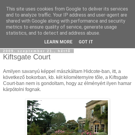
This site uses cookies from Google to deliver its services
Szőttesföld
and to analyze traffic. Your IP address and user-agent are
shared with Google along with performance and security
metrics to ensure quality of service, generate usage
Képes és képtelen kalandozásaink keresztül-kasul
statistics, and to detect and address abuse.
Középfölde kockás kendőjén...
LEARN MORE
GOT IT
2009. szeptember 21., hétfő
Kiftsgate Court
Amilyen savanyú képpel mászkáltam Hidcote-ban, itt, a
következő bokorban, kb. két kilométernyire tőle, a Kiftsgate
Court-ban nem is gondoltam, hogy az élményért ilyen hamar
kárpótolni fognak.