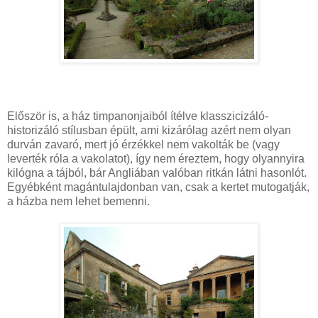
Először is, a ház timpanonjaiból ítélve klasszicizáló-
historizáló stílusban épült, ami kizárólag azért nem olyan
durván zavaró, mert jó érzékkel nem vakolták be (vagy
leverték róla a vakolatot), így nem éreztem, hogy olyannyira
kilógna a tájból, bár Angliában valóban ritkán látni hasonlót.
Egyébként magántulajdonban van, csak a kertet mutogatják,
a házba nem lehet bemenni.