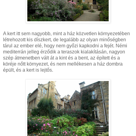
A kert itt sem nagyobb, mint a ház közvetlen környezetében
létrehozott kis díszkert, de legalább az olyan minőségben
tárul az ember elé, hogy nem győzi kapkodni a fejét. Némi
mediterrán jelleg érződik a teraszok kialakításán, nagyon
szép átmenetben vált át a kint és a bent, az épített és a
köréje nőtt környezet, és nem mellékesen a ház dombra
épült, és a kert is lejtős.