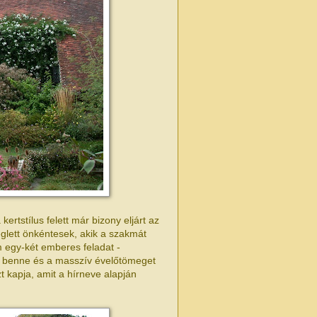
kertstílus felett már bizony eljárt az
eglett önkéntesek, akik a szakmát
m egy-két emberes feladat -
ar benne és a masszív évelőtömeget
t kapja, amit a hírneve alapján