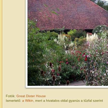
Fotók:
Great Dixter House
Ismertető:
a Wikin
, mert a hivatalos oldal gyanús a tűzfal szerint