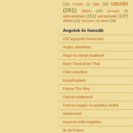
utazás
(13)
újak
(16)
Tóvidék
(5)
(291)
útiterv
(16)
ünnepek
(8)
városnézés
(151)
versenyek
(137)
Wales
(11)
zene
(18)
Yorkshire
(4)
Angolok és franciák
100 legszebb francia falu
Anglia, képekben
Angol és német kastélyok
Been There Done That
Cites caractère
EnjoyEngland
France This Way
Francia kertkereső
Francia magán- és publikus kertek
Gardenvisit
Hasznos infók Angliába
Ile de France