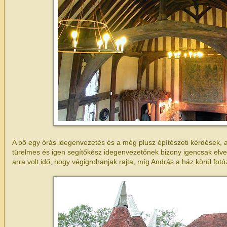
A bő egy órás idegenvezetés és a még plusz építészeti kérdések, a
türelmes és igen segítőkész idegenvezetőnek bizony igencsak elvett
arra volt idő, hogy végigrohanjak rajta, míg András a ház körül fotóz