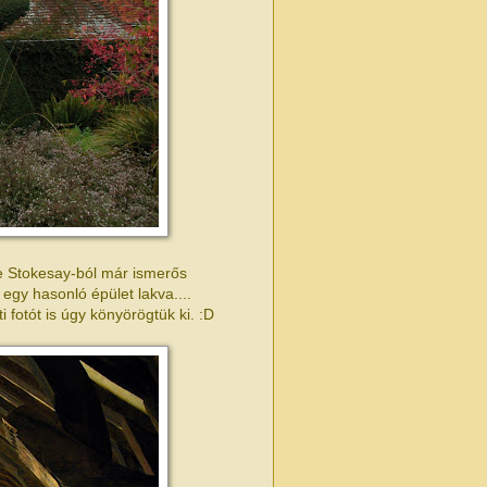
de Stokesay-ból már ismerős
 egy hasonló épület lakva....
fotót is úgy könyörögtük ki. :D