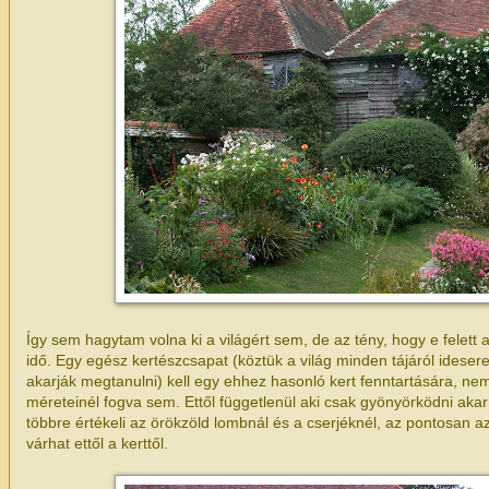
Így sem hagytam volna ki a világért sem, de az tény, hogy e felett a 
idő. Egy egész kertészcsapat (köztük a világ minden tájáról ideser
akarják megtanulni) kell egy ehhez hasonló kert fenntartására, ne
méreteinél fogva sem. Ettől függetlenül aki csak gyönyörködni ak
többre értékeli az örökzöld lombnál és a cserjéknél, az pontosan az
várhat ettől a kerttől.