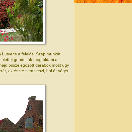
in Lutyens a felelős. Szép munkát
pülettel gondolták megtoldani az
t majd összelegózott darabok most úgy
rét, az észre sem veszi, hol ér véget