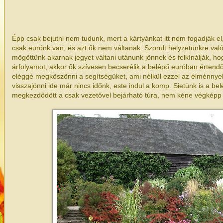
Épp csak bejutni nem tudunk, mert a kártyánkat itt nem fogadják e
csak eurónk van, és azt ők nem váltanak. Szorult helyzetünkre való 
mögöttünk akarnak jegyet váltani utánunk jönnek és felkínálják, h
árfolyamot, akkor ők szívesen becserélik a belépő euróban értend
eléggé megköszönni a segítségüket, ami nélkül ezzel az élménnye
visszajönni ide már nincs időnk, este indul a komp. Sietünk is a b
megkezdődött a csak vezetővel bejárható túra, nem kéne végképp l