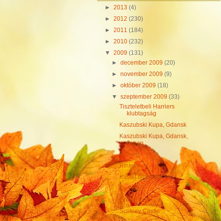
►
2013
(4)
►
2012
(230)
►
2011
(184)
►
2010
(232)
▼
2009
(131)
►
december 2009
(20)
►
november 2009
(9)
►
október 2009
(18)
▼
szeptember 2009
(33)
Tiszteletbeli Harriers
klubtagság
Kaszubski Kupa, Gdansk
Kaszubski Kupa, Gdansk,
0. nap
Hameln
Rinteln
Kastel de Haar
De Haan
Great Dixter
Scotney Castle