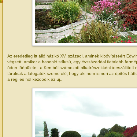
Az eredetileg itt álló házikó XV. századi, aminek kibővítéséért Edw
végzett, amikor a hasonló stílusú, egy évszázaddal fiatalabb farmé
ódon főépületet: a Kentből számozott alkatrészekként ideszállítot
tárulnak a látogatók szeme elé, hogy aki nem ismeri az építés hátte
a régi és hol kezdődik az új...