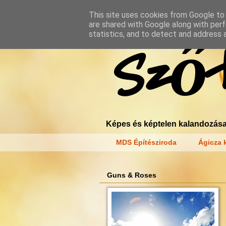
This site uses cookies from Google to d
are shared with Google along with perf
statistics, and to detect and address 
Szőt
Képes és képtelen kalandozása
MDS Építésziroda
Ágicza k
Guns & Roses