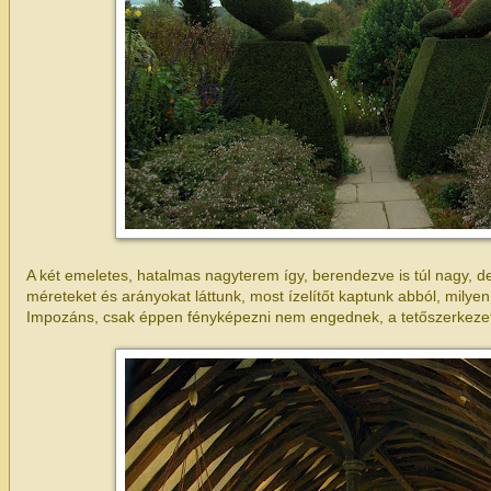
A két emeletes, hatalmas nagyterem így, berendezve is túl nagy, 
méreteket és arányokat láttunk, most ízelítőt kaptunk abból, milyen
Impozáns, csak éppen fényképezni nem engednek, a tetőszerkezeti 