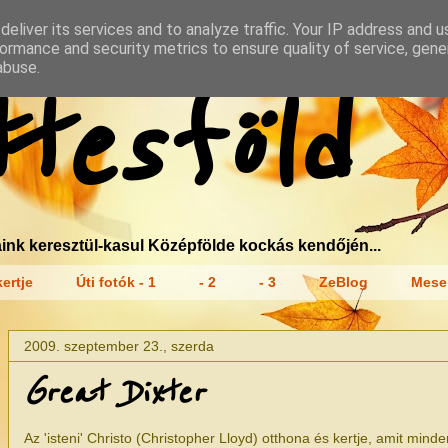
eliver its services and to analyze traffic. Your IP address and 
ormance and security metrics to ensure quality of service, gen
abuse.
tesföld
ink keresztül-kasul Középfölde kockás kendőjén...
ertje
Úti fotók - 1
- 2
- 3
ZeBlog
Mese
2009. szeptember 23., szerda
Great Dixter
Az 'isteni' Christo (Christopher Lloyd) otthona és kertje, amit min