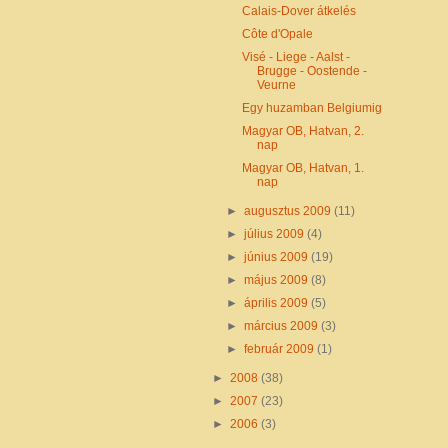
Calais-Dover átkelés
Côte d'Opale
Visé - Liege - Aalst -
Brugge - Oostende -
Veurne
Egy huzamban Belgiumig
Magyar OB, Hatvan, 2.
nap
Magyar OB, Hatvan, 1.
nap
►
augusztus 2009
(11)
►
július 2009
(4)
►
június 2009
(19)
►
május 2009
(8)
►
április 2009
(5)
►
március 2009
(3)
►
február 2009
(1)
►
2008
(38)
►
2007
(23)
►
2006
(3)