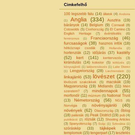
Cimkefelhő
100 legszebb falu
(14)
állatok
(4)
Andorra
Anglia
(334)
Ausztria
(19)
(1)
bárányok
(14)
Belgium
(9)
Cornwall
(8)
Cotswolds
(5)
Csehország
(5)
El Camino
(3)
English Heritage
(7)
évértékelés
(6)
Franciaország
(46)
feminizmus
(1)
furcsaságok
(38)
hasznos infók
(18)
hétköznapi csodák
(5)
Hollandia
(2)
kastély
hortenziák
(12)
időjárás
(37)
(52)
kert
(141)
kerttervezés
(3)
kirándulás
(14)
kolostor
(5)
költözés
(2)
könyvajánló
(1)
lakberendezés
(1)
Lake District
Lengyelország
(28)
(1)
Liechtenstein
(1)
lövészet
(220)
linkajánló
(53)
macskák
(19)
lövészeti szakcikkek
(5)
Magyarország
(19)
Midlands
(11)
Miért
mindennapok
(55)
szeretem?
(7)
morfondír
(11)
National Trust
múzeum
(5)
Németország
(56)
(13)
NGS
(6)
növényajánló
(40)
Norvégia
(5)
növények
(62)
őblog
Olaszország
(3)
(18)
Peak District
(19)
palánták
(6)
pub
(4)
rózsák
(12)
Shooting Articles
publikáció
(2)
(3)
Spanyolország
(7)
Svájc
(1)
Szlovákia
(1)
tájképek
(79)
szóráskép
(33)
templomok
(15)
tengerpart
(17)
tesztelés