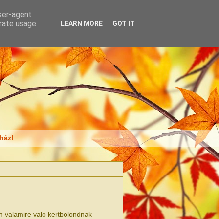
user-agent
erate usage
LEARN MORE
GOT IT
ház!
den valamire való kertbolondnak