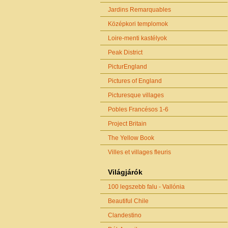
Jardins Remarquables
Középkori templomok
Loire-menti kastélyok
Peak District
PicturEngland
Pictures of England
Picturesque villages
Pobles Francésos 1-6
Project Britain
The Yellow Book
Villes et villages fleuris
Világjárók
100 legszebb falu - Vallónia
Beautiful Chile
Clandestino