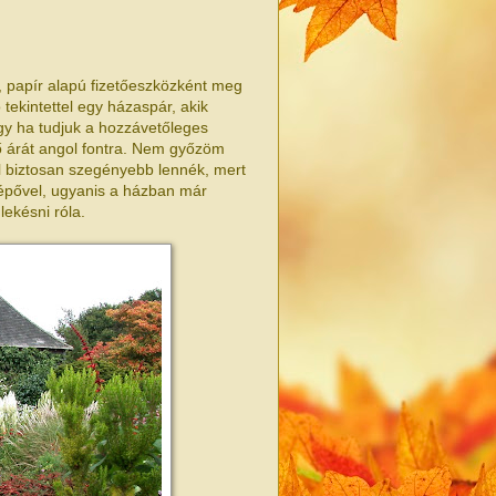
l, papír alapú fizetőeszközként meg
tekintettel egy házaspár, akik
ogy ha tudjuk a hozzávetőleges
ő árát angol fontra. Nem győzöm
l biztosan szegényebb lennék, mert
elépővel, ugyanis a házban már
ekésni róla.