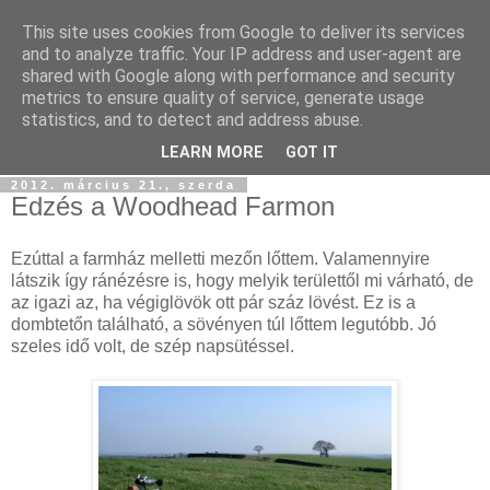
This site uses cookies from Google to deliver its services
Szőttesföld
and to analyze traffic. Your IP address and user-agent are
shared with Google along with performance and security
metrics to ensure quality of service, generate usage
Képes és képtelen kalandozásaink keresztül-kasul
statistics, and to detect and address abuse.
Középfölde kockás kendőjén...
LEARN MORE
GOT IT
2012. március 21., szerda
Edzés a Woodhead Farmon
Ezúttal a farmház melletti mezőn lőttem. Valamennyire
látszik így ránézésre is, hogy melyik területtől mi várható, de
az igazi az, ha végiglövök ott pár száz lövést. Ez is a
dombtetőn található, a sövényen túl lőttem legutóbb. Jó
szeles idő volt, de szép napsütéssel.