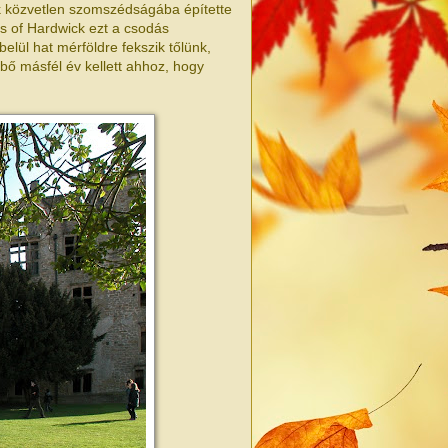
ek közvetlen szomszédságába építette
s of Hardwick ezt a csodás
elül hat mérföldre fekszik tőlünk,
bő másfél év kellett ahhoz, hogy