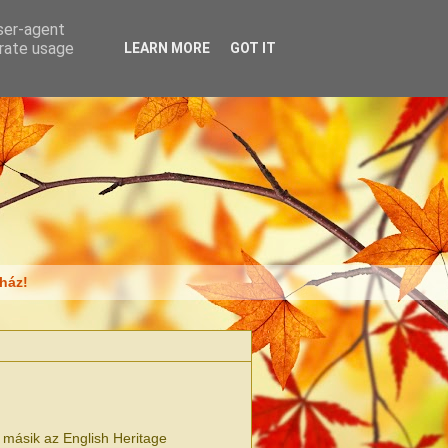
user-agent
erate usage
LEARN MORE
GOT IT
ház!
 másik az English Heritage