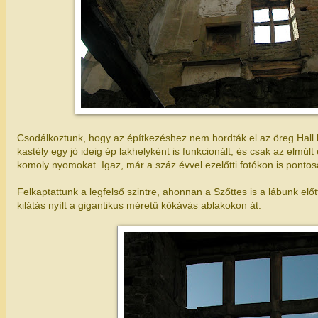
Csodálkoztunk, hogy az építkezéshez nem hordták el az öreg Hall kö
kastély egy jó ideig ép lakhelyként is funkcionált, és csak az elmúl
komoly nyomokat. Igaz, már a száz évvel ezelőtti fotókon is pontosa
Felkaptattunk a legfelső szintre, ahonnan a Szőttes is a lábunk előt
kilátás nyílt a gigantikus méretű kőkávás ablakokon át: