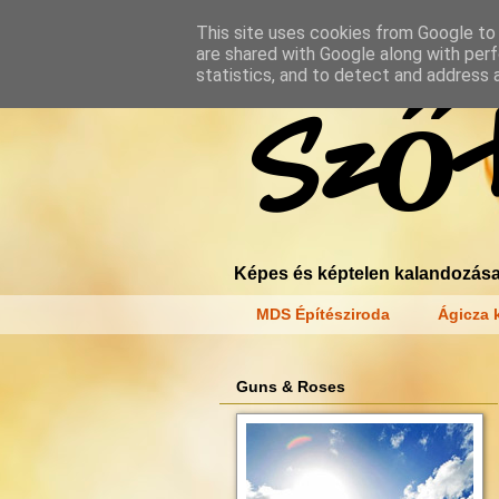
This site uses cookies from Google to d
are shared with Google along with perf
statistics, and to detect and address 
Szőt
Képes és képtelen kalandozása
MDS Építésziroda
Ágicza k
Guns & Roses