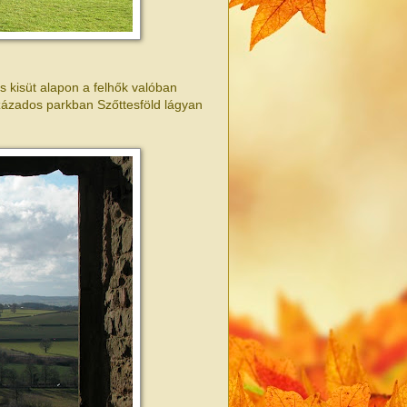
is kisüt alapon a felhők valóban
százados parkban Szőttesföld lágyan