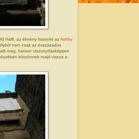
Old Hallt, az élmény hasonló az
Ashby
stélyból nem csak az évszázados
radt meg, hanem viszonyításképpen
egészében köszönnek majd vissza a