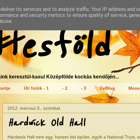
eliver its services and to analyze traffic. Your IP address and 
ormance and security metrics to ensure quality of service, gen
abuse.
tesföld
ink keresztül-kasul Középfölde kockás kendőjén...
ertje
Úti fotók - 1
- 2
- 3
ZeBlog
Mese
2012. március 3., szombat
Hardwick Old Hall
Hardwick Hall nem egy, hanem két épület, egyik a National Trust, a