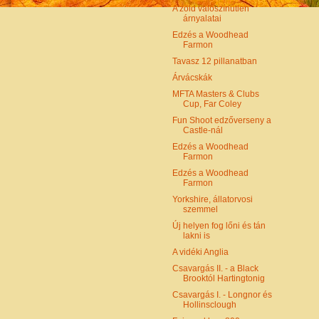
A zöld valószínűtlen
árnyalatai
Edzés a Woodhead
Farmon
Tavasz 12 pillanatban
Árvácskák
MFTA Masters & Clubs
Cup, Far Coley
Fun Shoot edzőverseny a
Castle-nál
Edzés a Woodhead
Farmon
Edzés a Woodhead
Farmon
Yorkshire, állatorvosi
szemmel
Új helyen fog lőni és tán
lakni is
A vidéki Anglia
Csavargás II. - a Black
Brooktól Hartingtonig
Csavargás I. - Longnor és
Hollinsclough