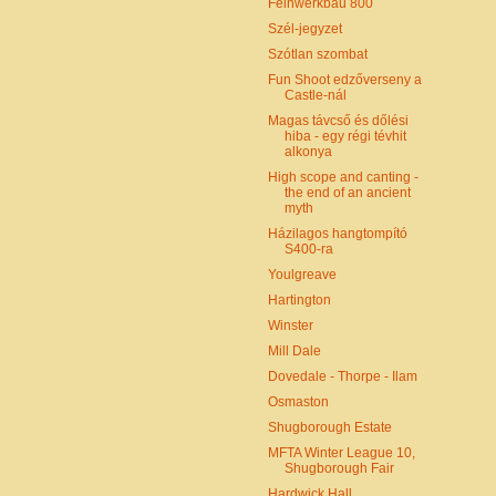
Feinwerkbau 800
Szél-jegyzet
Szótlan szombat
Fun Shoot edzőverseny a
Castle-nál
Magas távcső és dőlési
hiba - egy régi tévhit
alkonya
High scope and canting -
the end of an ancient
myth
Házilagos hangtompító
S400-ra
Youlgreave
Hartington
Winster
Mill Dale
Dovedale - Thorpe - Ilam
Osmaston
Shugborough Estate
MFTA Winter League 10,
Shugborough Fair
Hardwick Hall