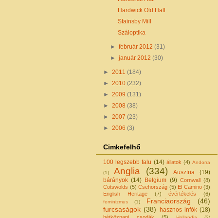
Hardwick Old Hall
Stainsby Mill
Száloptika
►
február 2012
(31)
►
január 2012
(30)
►
2011
(184)
►
2010
(232)
►
2009
(131)
►
2008
(38)
►
2007
(23)
►
2006
(3)
Cimkefelhő
100 legszebb falu
(14)
állatok
(4)
Andorra
Anglia
(334)
Ausztria
(19)
(1)
bárányok
(14)
Belgium
(9)
Cornwall
(8)
Cotswolds
(5)
Csehország
(5)
El Camino
(3)
English Heritage
(7)
évértékelés
(6)
Franciaország
(46)
feminizmus
(1)
furcsaságok
(38)
hasznos infók
(18)
hétköznapi csodák
(5)
Hollandia
(2)