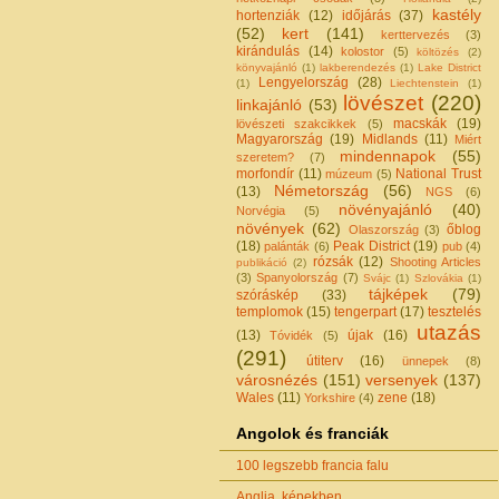
kastély
hortenziák
(12)
időjárás
(37)
(52)
kert
(141)
kerttervezés
(3)
kirándulás
(14)
kolostor
(5)
költözés
(2)
könyvajánló
(1)
lakberendezés
(1)
Lake District
Lengyelország
(28)
(1)
Liechtenstein
(1)
lövészet
(220)
linkajánló
(53)
macskák
(19)
lövészeti szakcikkek
(5)
Magyarország
(19)
Midlands
(11)
Miért
mindennapok
(55)
szeretem?
(7)
morfondír
(11)
National Trust
múzeum
(5)
Németország
(56)
(13)
NGS
(6)
növényajánló
(40)
Norvégia
(5)
növények
(62)
őblog
Olaszország
(3)
(18)
Peak District
(19)
palánták
(6)
pub
(4)
rózsák
(12)
Shooting Articles
publikáció
(2)
(3)
Spanyolország
(7)
Svájc
(1)
Szlovákia
(1)
tájképek
(79)
szóráskép
(33)
templomok
(15)
tengerpart
(17)
tesztelés
utazás
(13)
újak
(16)
Tóvidék
(5)
(291)
útiterv
(16)
ünnepek
(8)
városnézés
(151)
versenyek
(137)
Wales
(11)
zene
(18)
Yorkshire
(4)
Angolok és franciák
100 legszebb francia falu
Anglia, képekben