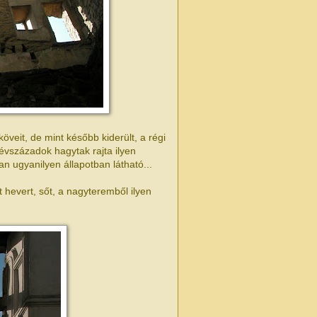
veit, de mint később kiderült, a régi
t évszázadok hagytak rajta ilyen
n ugyanilyen állapotban látható...
t hevert, sőt, a nagyteremből ilyen