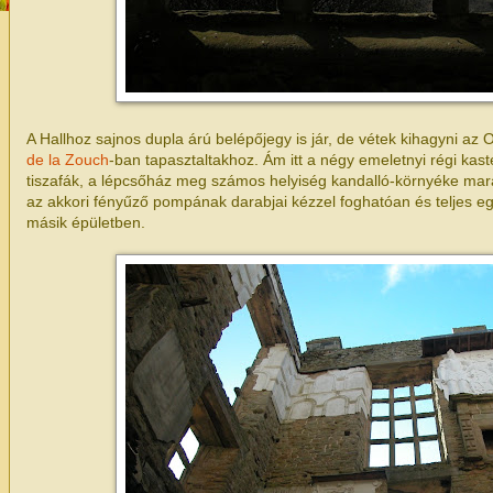
A Hallhoz sajnos dupla árú belépőjegy is jár, de vétek kihagyni az 
de la Zouch
-ban tapasztaltakhoz. Ám itt a négy emeletnyi régi ka
tiszafák, a lépcsőház meg számos helyiség kandalló-környéke ma
az akkori fényűző pompának darabjai kézzel foghatóan és teljes 
másik épületben.