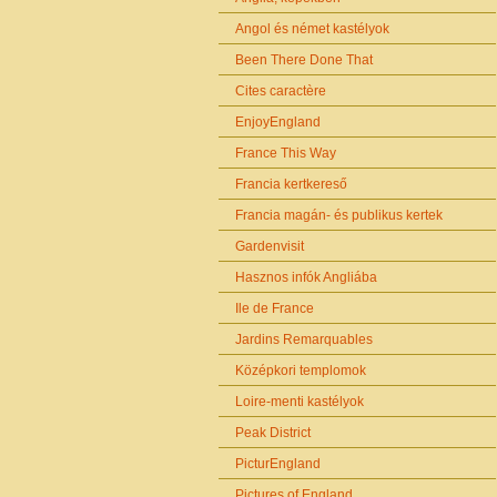
Angol és német kastélyok
Been There Done That
Cites caractère
EnjoyEngland
France This Way
Francia kertkereső
Francia magán- és publikus kertek
Gardenvisit
Hasznos infók Angliába
Ile de France
Jardins Remarquables
Középkori templomok
Loire-menti kastélyok
Peak District
PicturEngland
Pictures of England