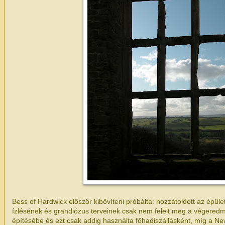
Bess of Hardwick először kibővíteni próbálta: hozzátoldott az épüle
ízlésének és grandiózus terveinek csak nem felelt meg a végeredm
építésébe és ezt csak addig használta főhadiszállásként, míg a Ne