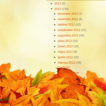
►
2013
(4)
▼
2012
(230)
►
december 2012
(1)
►
november 2012
(9)
►
október 2012
(10)
►
szeptember 2012
(15)
►
augusztus 2012
(26)
►
július 2012
(24)
►
június 2012
(10)
►
május 2012
(9)
►
április 2012
(26)
▼
március 2012
(39)
Caerhays
Szótlan szombat
Nárciszokra nyitva
Aranyos, latinos
Palántaszezon újra
Fun Shoot edzőverseny a
Castle-nál
Az élet császárai