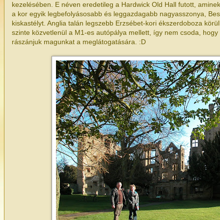
kezelésében. E néven eredetileg a Hardwick Old Hall futott, amin
a kor egyik legbefolyásosabb és leggazdagabb nagyasszonya, Bes
kiskastélyt. Anglia talán legszebb Erzsébet-kori ékszerdoboza körülb
szinte közvetlenül a M1-es autópálya mellett, így nem csoda, hogy 
rászánjuk magunkat a meglátogatására. :D