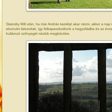
Stainsby Mill után, ha már András kastélyt akar nézni, akkor a nap 
elvonulni látszottak, így felkapaszkodtunk a hegyoldalba és az év
hullámzó szőnyegét néztük megbűvölve.